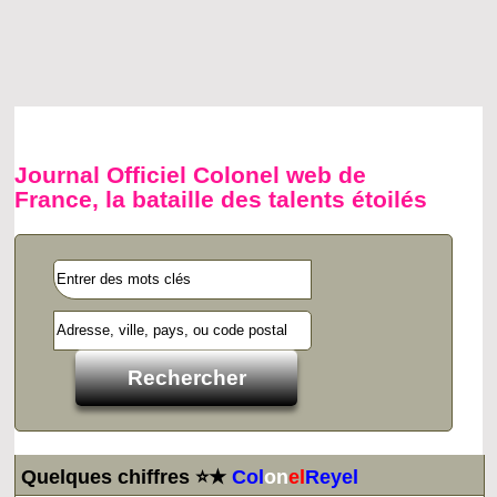
Journal Officiel Colonel web de
France, la bataille des talents étoilés
Quelques chiffres ⭐★
Col
on
el
Reyel