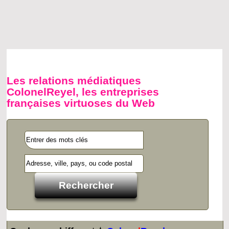
Les relations médiatiques
ColonelReyel, les entreprises
françaises virtuoses du Web