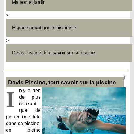
Maison et jardin
>
Espace aquatique & pisciniste
>
Devis Piscine, tout savoir sur la piscine
l
Devis Piscine, tout savoir sur la piscine
I
n’y a rien
de plus
relaxant
que de
piquer une tête
dans sa piscine,
en pleine