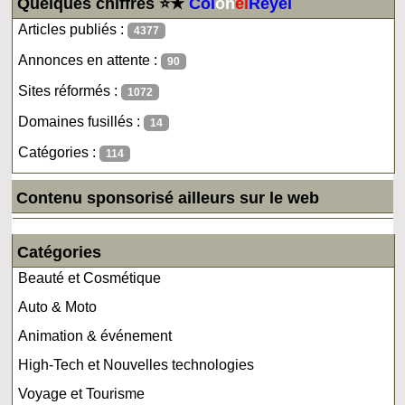
Quelques chiffres ⭐★
Col
on
el
Reyel
Articles publiés :
4377
Annonces en attente :
90
Sites réformés :
1072
Domaines fusillés :
14
Catégories :
114
Contenu sponsorisé ailleurs sur le web
Catégories
Beauté et Cosmétique
Auto & Moto
Animation & événement
High-Tech et Nouvelles technologies
Voyage et Tourisme