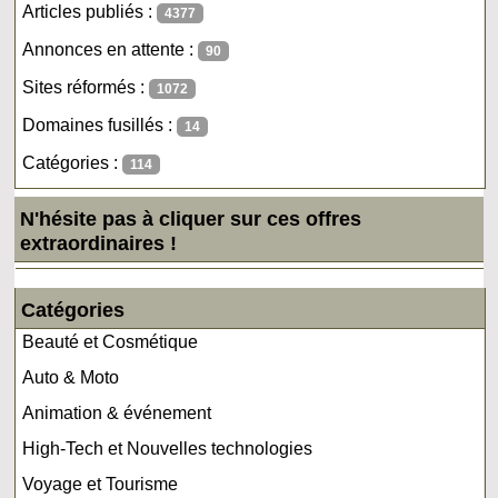
Articles publiés :
4377
Annonces en attente :
90
Sites réformés :
1072
Domaines fusillés :
14
Catégories :
114
N'hésite pas à cliquer sur ces offres
extraordinaires !
Catégories
Beauté et Cosmétique
Auto & Moto
Animation & événement
High-Tech et Nouvelles technologies
Voyage et Tourisme