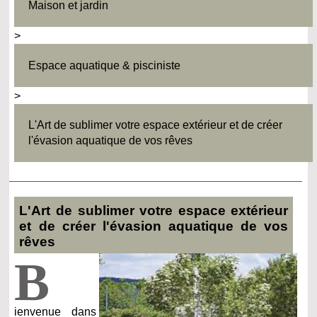
Maison et jardin
>
Espace aquatique & pisciniste
>
L'Art de sublimer votre espace extérieur et de créer
l'évasion aquatique de vos rêves
L'Art de sublimer votre espace extérieur
et de créer l'évasion aquatique de vos
rêves
B
ienvenue dans