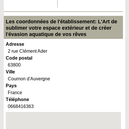
Les coordonnées de l'établissement: L'Art de
sublimer votre espace extérieur et de créer
l'évasion aquatique de vos rêves
Adresse
2 rue Clément Ader
Code postal
63800
Ville
Cournon d'Auvergne
Pays
France
Téléphone
0668416363