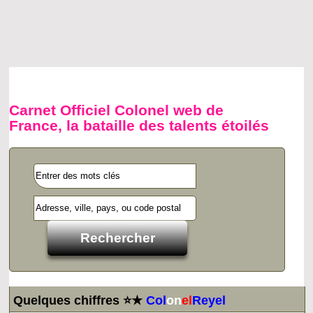
Carnet Officiel Colonel web de
France, la bataille des talents étoilés
Quelques chiffres ⭐★
Col
on
el
Reyel