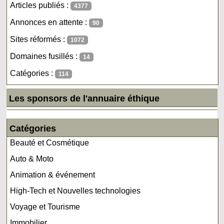
Articles publiés :
4377
Annonces en attente :
90
Sites réformés :
1072
Domaines fusillés :
14
Catégories :
114
Les sponsors de l'annuaire éthique
Catégories
Beauté et Cosmétique
Auto & Moto
Animation & événement
High-Tech et Nouvelles technologies
Voyage et Tourisme
Immobilier