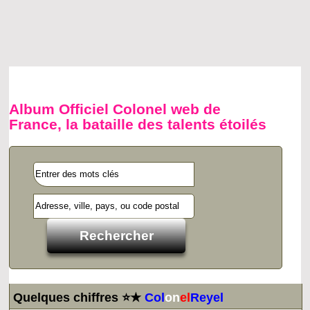
Album Officiel Colonel web de
France, la bataille des talents étoilés
Quelques chiffres ⭐★
Col
on
el
Reyel