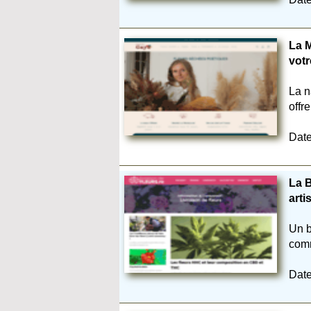
La M
votr
La n
offr
Date
La 
art
Un b
comm
Date