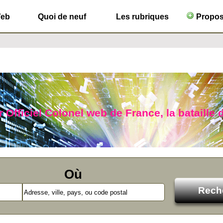
Web
Quoi de neuf
Les rubriques
Propose
 Officiel Colonel web de France, la bataille 
Où