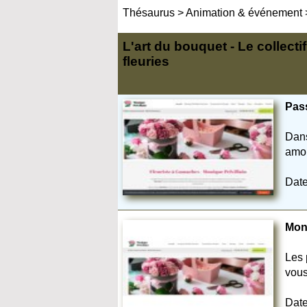
Thésaurus
>
Animation & événement
L'art du bouquet - Le collec
fleuries
Pass
Dans
amou
Date
Moni
Les 
vous
Date