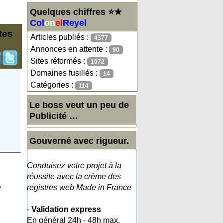
Quelques chiffres ⭐★
Col
on
el
Reyel
tes
Articles publiés :
4377
Annonces en attente :
90
Sites réformés :
1072
Domaines fusillés :
14
Catégories :
114
Le boss veut un peu de
Publicité …
Gouverné avec rigueur.
Conduisez votre projet à la
réussite avec la crème des
e
registres web Made in France
-
Validation express
En général 24h - 48h max.