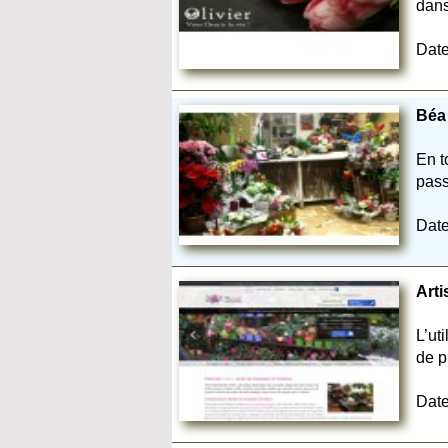
dans
Date
Béa 
En t
pass
Date
Arti
L’ut
de p
Date