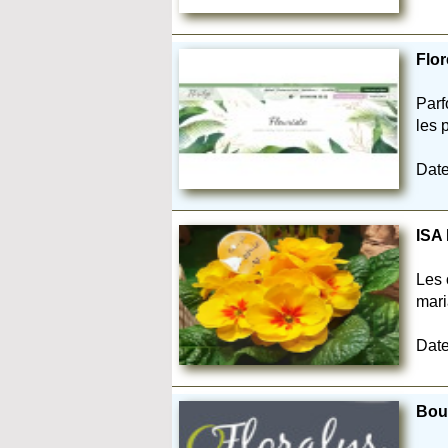
Flor
Parf
les 
Date
ISA 
Les 
mari
Date
Bout