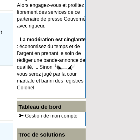
Alors engagez-vous et profitez
librement des services de ce
partenaire de presse Gouverné
avec rigueur.
t
-
La modération est cinglante
: économisez du temps et de
l'argent en prenant le soin de
rédiger une bande-annonce de
qualité, ... Sinon ╰(◣﹏◢)╯
vous serez jugé par la cour
martiale et banni des registres
Colonel.
Tableau de bord
🔑 Gestion de mon compte
Troc de solutions