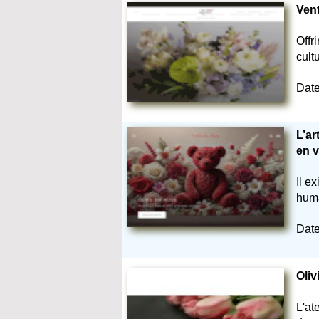
Vent
Offr
cult
Date
L’ar
en v
Il e
huma
Date
Oliv
L'at