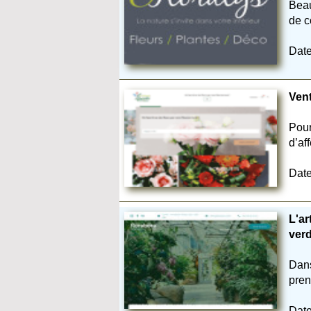
Beau
de c
Date
Vent
Pour
d’aff
Date
L'ar
ver
Dans
pren
Date