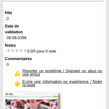
Hits
0
Date de
validation
08-08-0396
Notes
0.0/5 pour 0 note
Commentaires
0
Reporter un problème / Signaler un abus ou
une erreur
Ecrire une information ou expérience / Noter
la page