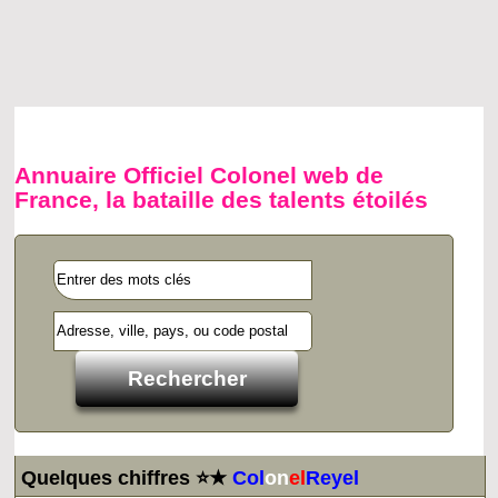
Annuaire Officiel Colonel web de
France, la bataille des talents étoilés
Quelques chiffres ⭐★
Col
on
el
Reyel