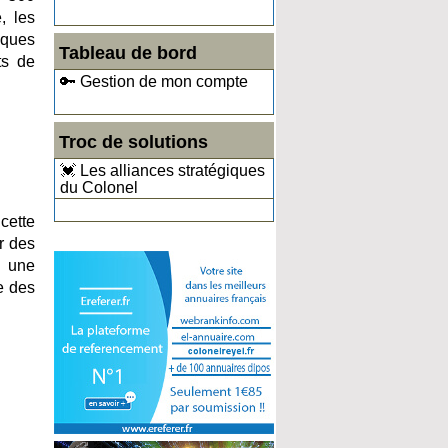
, les
niques
Tableau de bord
ts de
🔑 Gestion de mon compte
Troc de solutions
💓 Les alliances stratégiques
du Colonel
cette
ur des
s une
e des