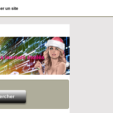
r un site
s lauréats étoilés