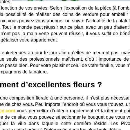
antes
 fonction de vos envies. Selon l'exposition de la pièce (à l’omb
la possibilité de réaliser des coins de verdure pour embellir 
eux, vous pouvez vous abonner ou suivre l'actualité de la plate
. Tout le monde peut réussir sur ce plan, avec un peu d'attenti
'ont pas la main verte peuvent réussir, il vous suffit de bénéf
étaliser votre appartement.
 entretenues au jour le jour afin qu’elles ne meurent pas, mai
ue seuls des professionnels maîtrisent, d’où l’importance de 
se passe bien. Pour votre plaisir et celui de votre famille, vous 
ompagnons de la nature.
ment d’excellentes fleurs ?
 une composition florale à une personne, il n’est plus nécessai
e de chez vous. Peu importe l’endroit où vous vous trouvez, un
nce.com
vous permettra d’obtenir rapidement et facilement ga
ise de ce site, vous pouvez sélectionner le bouquet que vous v
er la ville dans laquelle cette dernière réside. Les Pivo
par la suite livrées à l’intéressée dans les plus brefs délais.