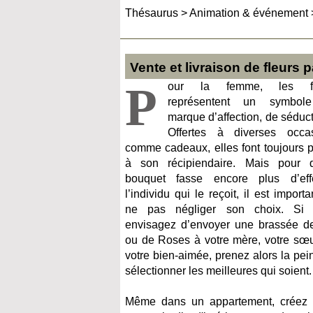
Thésaurus
>
Animation & événement
Vente et livraison de fleurs 
P
our la femme, les fl
représentent un symbol
marque d’affection, de séduct
Offertes à diverses occa
comme cadeaux, elles font toujours pl
à son récipiendaire. Mais pour 
bouquet fasse encore plus d’ef
l’individu qui le reçoit, il est import
ne pas négliger son choix. Si 
envisagez d’envoyer une brassée d
ou de Roses à votre mère, votre sœu
votre bien-aimée, prenez alors la pei
sélectionner les meilleures qui soient.
Même dans un appartement, créez 