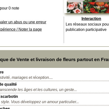
 pour 0 note
Interaction
naler un abus ou une erreur
Les réseaux sociaux pou
xpérience / Noter la page
publication participative
e de Vente et livraison de fleurs partout en Fr
ire
ivité, mariages et réception....
de qualité
transcende les âges et les cultures, un geste...
-Escarbotin
 style. Vous développez un amour particulier...
maches