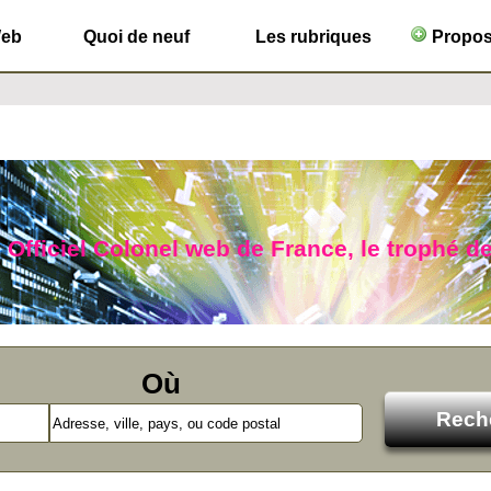
Web
Quoi de neuf
Les rubriques
Propose
 Officiel Colonel web de France, le trophé de
Où