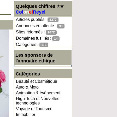
Quelques chiffres ⭐★
Col
on
el
Reyel
Articles publiés :
4377
Annonces en attente :
90
Sites réformés :
1072
Domaines fusillés :
14
Catégories :
114
Les sponsors de
l'annuaire éthique
Catégories
Beauté et Cosmétique
Auto & Moto
Animation & événement
High-Tech et Nouvelles
technologies
Voyage et Tourisme
Immobilier