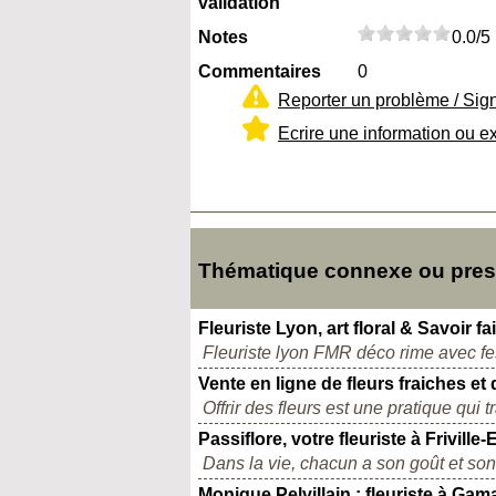
validation
Notes
0.0/5
Commentaires
0
Reporter un problème / Sig
Ecrire une information ou e
Thématique connexe ou presqu
Fleuriste Lyon, art floral & Savoir fa
Fleuriste lyon FMR déco rime avec fest
Vente en ligne de fleurs fraiches et 
Offrir des fleurs est une pratique qui 
Passiflore, votre fleuriste à Friville
Dans la vie, chacun a son goût et son
Monique Pelvillain : fleuriste à Ga