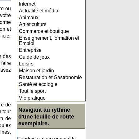
Internet
re ou
Actualité et média
votre
Animaux
forme
Art et culture
on et
Commerce et boutique
icier
Enseignement, formation et
Emploi
Entreprise
s des
Guide de jeux
faire
Loisirs
n’avez
Maison et jardin
Restauration et Gastronomie
Santé et écologie
Tout le sport
Vie pratique
re de
Navigant au rythme
 tour
d'une feuille de route
in de
exemplaire.
oulez
ines,
Conduisez votre projet à la