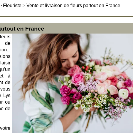
>
Fleuriste
>
Vente et livraison de fleurs partout en France
partout en France
eurs
e de
ion...
sions
aisir
qu’un
fet à
ant de
vous
e Lys
r, ou
ne de
votre