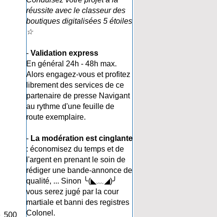
réussite avec le classeur des
boutiques digitalisées 5 étoiles
☆
-
Validation express
En général 24h - 48h max.
Alors engagez-vous et profitez
librement des services de ce
partenaire de presse Navigant
au rythme d'une feuille de
route exemplaire.
-
La modération est cinglante
: économisez du temps et de
l'argent en prenant le soin de
rédiger une bande-annonce de
qualité, ... Sinon ╰(◣﹏◢)╯
vous serez jugé par la cour
martiale et banni des registres
Colonel.
e 500