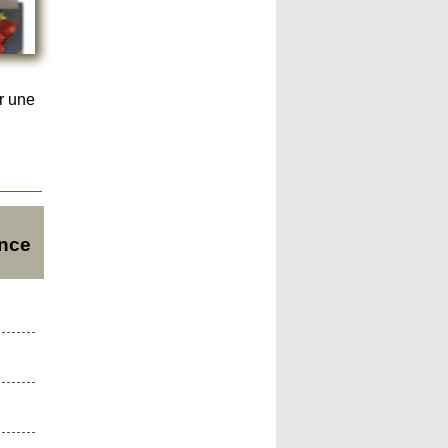
r une
ance