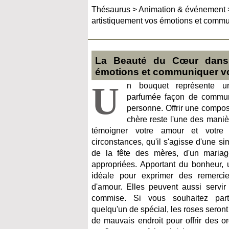
Thésaurus
>
Animation & événement
artistiquement vos émotions et comm
La Beauté du Cœur dans 
émotions et communiquer v
U
n bouquet représente u
parfumée façon de commun
personne. Offrir une compos
chère reste l'une des mani
témoigner votre amour et votre 
circonstances, qu'il s'agisse d'une s
de la fête des mères, d'un mariage
appropriées. Apportant du bonheur, 
idéale pour exprimer des remerci
d'amour. Elles peuvent aussi servir
commise. Si vous souhaitez par
quelqu'un de spécial, les roses seront
de mauvais endroit pour offrir des o