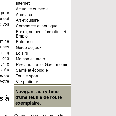
Internet
Actualité et média
 pour
Animaux
rtout
Art et culture
t vos
Commerce et boutique
Enseignement, formation et
Emploi
 mine
Entreprise
t ses
Guide de jeux
s cinq
Loisirs
le/la
Maison et jardin
ur le
Restauration et Gastronomie
s, Au
Santé et écologie
ps ou
Tout le sport
votre
Vie pratique
Navigant au rythme
s à
d'une feuille de route
exemplaire.
ques,
Conduisez votre projet à la