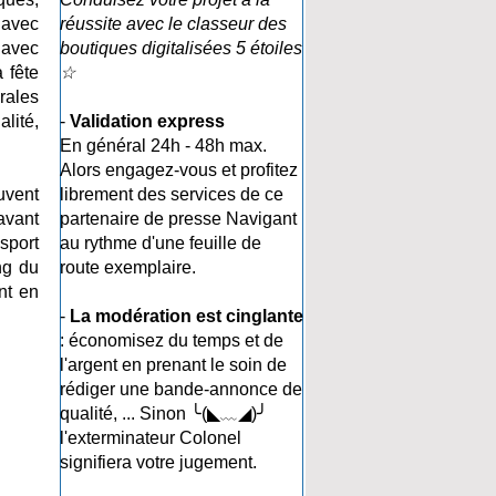
 avec
réussite avec le classeur des
 avec
boutiques digitalisées 5 étoiles
 fête
☆
rales
lité,
-
Validation express
En général 24h - 48h max.
Alors engagez-vous et profitez
uvent
librement des services de ce
avant
partenaire de presse Navigant
sport
au rythme d'une feuille de
ng du
route exemplaire.
nt en
-
La modération est cinglante
: économisez du temps et de
l'argent en prenant le soin de
rédiger une bande-annonce de
qualité, ... Sinon ╰(◣﹏◢)╯
l'exterminateur Colonel
signifiera votre jugement.