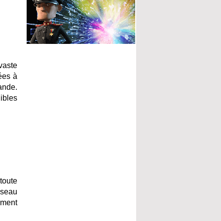
vaste
ées à
ande.
ibles
toute
éseau
ement