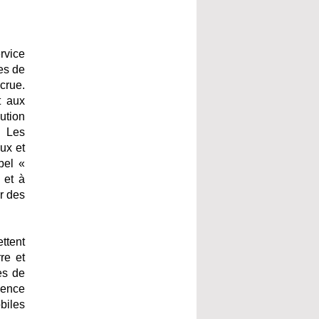
ervice
mes de
crue.
t aux
ution
. Les
ux et
bel «
 et à
r des
ttent
re et
es de
ience
biles