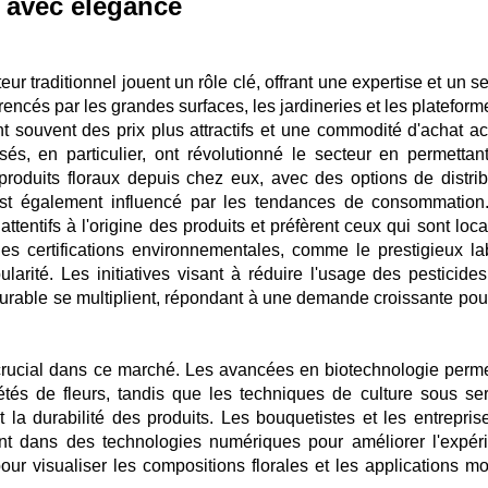
 avec élégance
eur traditionnel jouent un rôle clé, offrant une expertise et un s
rencés par les grandes surfaces, les jardineries et les platefor
t souvent des prix plus attractifs et une commodité d'achat ac
s, en particulier, ont révolutionné le secteur en permettan
duits floraux depuis chez eux, avec des options de distrib
 est également influencé par les tendances de consommation
tentifs à l'origine des produits et préfèrent ceux qui sont loca
les certifications environnementales, comme le prestigieux la
arité. Les initiatives visant à réduire l'usage des pesticides
durable se multiplient, répondant à une demande croissante pou
crucial dans ce marché. Les avancées en biotechnologie perme
tés de fleurs, tandis que les techniques de culture sous ser
 la durabilité des produits. Les bouquetistes et les entrepris
nt dans des technologies numériques pour améliorer l'expér
ur visualiser les compositions florales et les applications mo