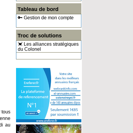
Tableau de bord
🔑 Gestion de mon compte
Troc de solutions
💓 Les alliances stratégiques
du Colonel
 tous
ienne
di au