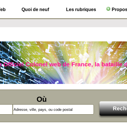
Web
Quoi de neuf
Les rubriques
Propose
n Officiel Colonel web de France, la bataille 
Où