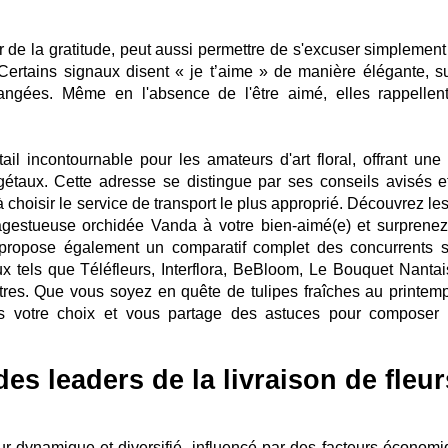
r de la gratitude, peut aussi permettre de s'excuser simplement
rtains signaux disent « je t’aime » de manière élégante, su
rangées. Même en l'absence de l'être aimé, elles rappellen
ail incontournable pour les amateurs d'art floral, offrant une
égétaux. Cette adresse se distingue par ses conseils avisés e
à choisir le service de transport le plus approprié. Découvrez le
gestueuse orchidée Vanda à votre bien-aimé(e) et surprenez-
r propose également un comparatif complet des concurrents s
x tels que Téléfleurs, Interflora, BeBloom, Le Bouquet Nantai
tres. Que vous soyez en quête de tulipes fraîches au printem
dans votre choix et vous partage des astuces pour composer 
es leaders de la livraison de fleur
ur dynamique et diversifié, influencé par des facteurs économi