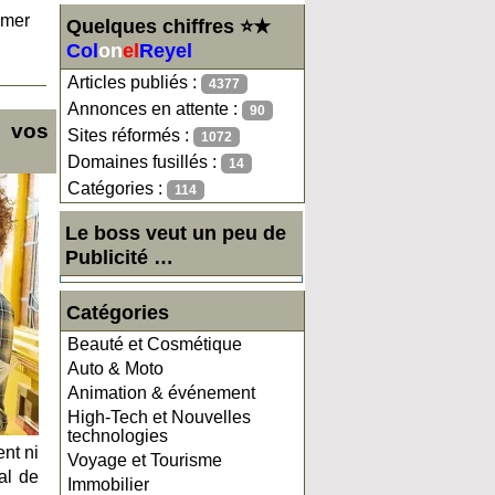
imer
Quelques chiffres ⭐★
Col
on
el
Reyel
Articles publiés :
4377
Annonces en attente :
90
t vos
Sites réformés :
1072
Domaines fusillés :
14
Catégories :
114
Le boss veut un peu de
Publicité …
Catégories
Beauté et Cosmétique
Auto & Moto
Animation & événement
High-Tech et Nouvelles
technologies
nt ni
Voyage et Tourisme
al de
Immobilier