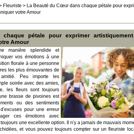
>
Fleuriste
>
La Beauté du Cœur dans chaque pétale pour expr
uniquer votre Amour
chaque pétale pour exprimer artistiquemen
otre Amour
ne manière splendide et
iquer vos émotions à une
ition florale à une personne
ères les plus émouvantes de
amitié. Peu importe les
imple soirée avec des amies,
, les fleurs sont toujours
une brasse de pivoines est
ements ou des sentiments
 d'excuses pour une erreur
tager ces émotions avec
 toujours une excellente option. Il n'y a jamais de mauvais mome
rchidées, et vous pouvez toujours compter sur un fleuriste loc