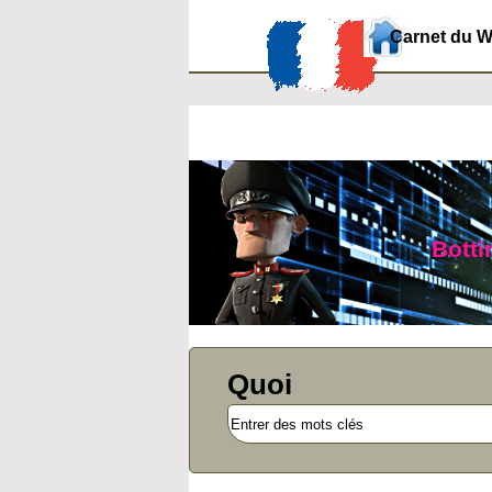
Carnet du 
Botti
Quoi