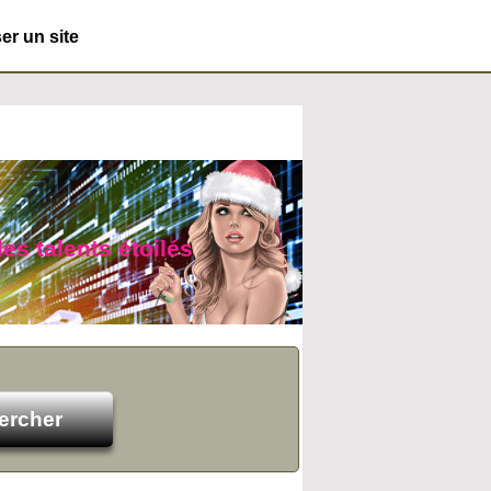
r un site
des talents étoilés