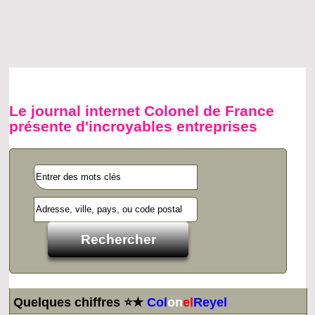
Le journal internet Colonel de France
présente d'incroyables entreprises
Quelques chiffres ⭐★
Col
on
el
Reyel