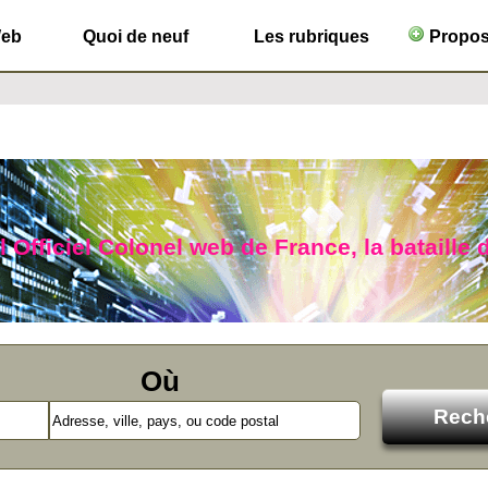
Web
Quoi de neuf
Les rubriques
Propose
l Officiel Colonel web de France, la bataille 
Où