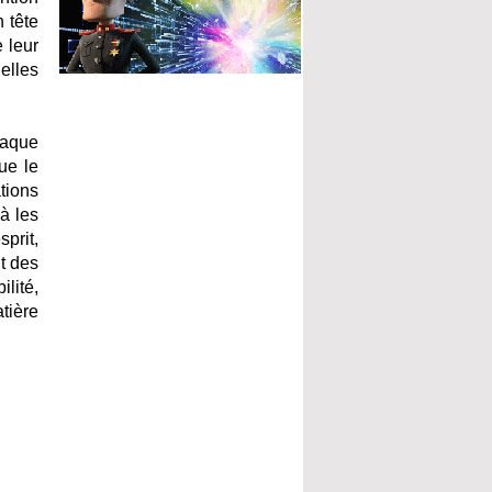
 tête
e leur
uelles
haque
ue le
ations
à les
prit,
nt des
lité,
tière