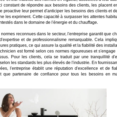
ci constant de répondre aux besoins des clients, les placent en
e proactive leur permet d'anticiper les besoins des clients et d
 ne les expriment. Cette capacité à surpasser les attentes habit
testés dans le domaine de l'énergie et du chauffage.
es normes reconnues dans le secteur, l'entreprise garantit que c
d'expertise et de professionnalisme remarquable. Cela impliq
res pratiques, ce qui assure la qualité et la fiabilité des install
technicien est formé selon ces normes rigoureuses et s'engage 
us. Pour les clients, cela se traduit par une tranquillité d'es
selon les standards les plus élevés de l'industrie. En fournissa
s, l'entreprise établit une réputation d'excellence et de fiabi
nt que partenaire de confiance pour tous les besoins en ma