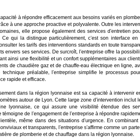
apacité à répondre efficacement aux besoins variés en plomber
râce à une approche proactive et polyvalente. Outre les interven
aines, elle propose également des services d'entretien pou
 Ce qui la distingue particulièrement, c'est son interface en 
onsulter les tarifs des interventions standards en toute transpa
s envers ses services. De surcroît, l'entreprise offre la possibil
rant ainsi une flexibilité et un confort supplémentaires aux clien
s de chaudière gaz et de chauffe-eau électrique en ligne, av
 technique préalable, l'entreprise simplifie le processus pou
ice rapide et efficace.
sement dans la région lyonnaise est sa capacité à intervenir e
omètres autour de Lyon. Cette large zone d'intervention inclut l
ne lyonnaise, ce qui assure une visibilité étendue des ser
ée témoigne de l'engagement de l'entreprise à répondre rapideme
ientèle, même dans des situations d'urgence. En combinant 
conviviaux et transparents, l'entreprise s'affirme comme un part
atière de plomberie et de chauffage dans la région lyonnaise.