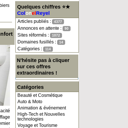
biers
Quelques chiffres ⭐★
Col
on
el
Reyel
Articles publiés :
4377
Annonces en attente :
90
nfort
Sites réformés :
1072
Domaines fusillés :
14
Catégories :
114
N'hésite pas à cliquer
sur ces offres
extraordinaires !
Catégories
Beauté et Cosmétique
Auto & Moto
Animation & événement
acité
High-Tech et Nouvelles
ffage
technologies
emier
Voyage et Tourisme