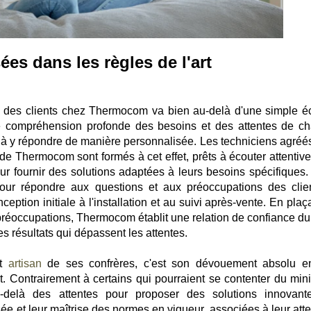
ées dans les règles de l'art
te des clients chez Thermocom va bien au-delà d'une simple é
e compréhension profonde des besoins et des attentes de c
té à y répondre de manière personnalisée. Les techniciens agréé
e Thermocom sont formés à cet effet, prêts à écouter attentiv
eur fournir des solutions adaptées à leurs besoins spécifiques.
pour répondre aux questions et aux préoccupations des clie
ption initiale à l'installation et au suivi après-vente. En plaç
 préoccupations, Thermocom établit une relation de confiance du
es résultats qui dépassent les attentes.
et
artisan
de ses confrères, c'est son dévouement absolu e
ient. Contrairement à certains qui pourraient se contenter du mi
u-delà des attentes pour proposer des solutions innovant
ée et leur maîtrise des normes en vigueur, associées à leur atte