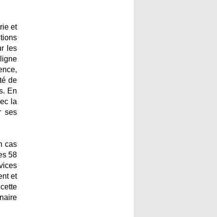
ie et
tions
r les
ligne
rence,
ité de
ts. En
ec la
r ses
n cas
es 58
vices
nt et
cette
enaire