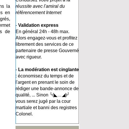
ns la
réussite avec l'amiral du
es en
référencement Internet
grés,
ermet
-
Validation express
es de
En général 24h - 48h max.
Alors engagez-vous et profitez
librement des services de ce
partenaire de presse Gouverné
avec rigueur.
-
La modération est cinglante
: économisez du temps et de
l'argent en prenant le soin de
rédiger une bande-annonce de
qualité, ... Sinon ╰(◣﹏◢)╯
vous serez jugé par la cour
martiale et banni des registres
Colonel.