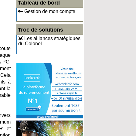
Tableau de bord
🔑 Gestion de mon compte
Troc de solutions
💓 Les alliances stratégiques
du Colonel
coute
haque
s PG,
ement
 Cela
nts à
ant la
rable
nvers
nimum
es et
ntion