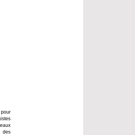
 pour
istes
-eaux
t des