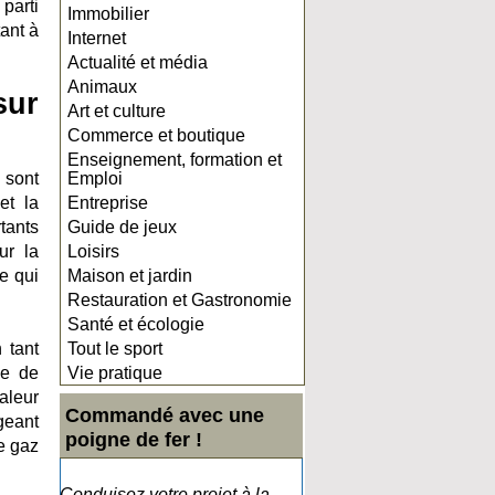
 parti
Immobilier
ant à
Internet
Actualité et média
Animaux
sur
Art et culture
Commerce et boutique
Enseignement, formation et
 sont
Emploi
et la
Entreprise
tants
Guide de jeux
ur la
Loisirs
e qui
Maison et jardin
Restauration et Gastronomie
Santé et écologie
 tant
Tout le sport
me de
Vie pratique
aleur
Commandé avec une
geant
poigne de fer !
e gaz
Conduisez votre projet à la