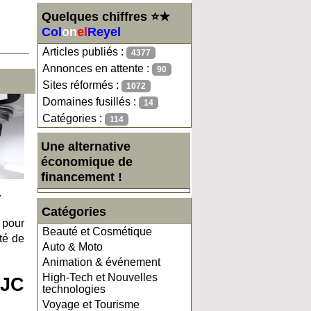
Quelques chiffres ⭐★
Col
on
el
Reyel
Articles publiés :
4377
Annonces en attente :
90
Sites réformés :
1072
Domaines fusillés :
14
Catégories :
114
Une alternative
économique de
financement !
.
Catégories
 pour
Beauté et Cosmétique
té de
Auto & Moto
Animation & événement
High-Tech et Nouvelles
 JC
technologies
Voyage et Tourisme