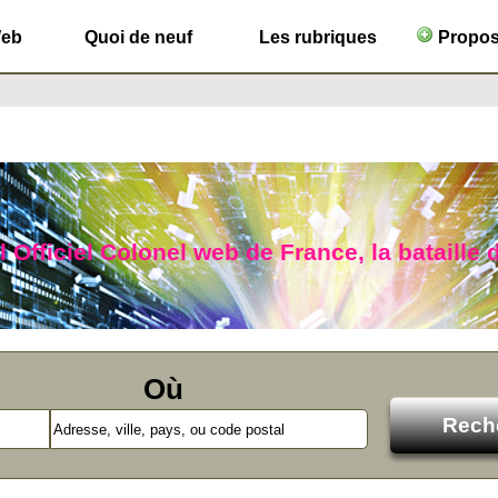
Web
Quoi de neuf
Les rubriques
Propose
l Officiel Colonel web de France, la bataille 
Où