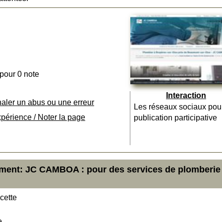
 pour 0 note
Interaction
naler un abus ou une erreur
Les réseaux sociaux pou
xpérience / Noter la page
publication participative
ement: JC CAMBOA : pour des services de plomberie
cette
e