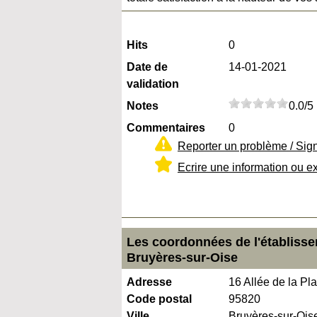
Hits
0
Date de
14-01-2021
validation
Notes
0.0/5
Commentaires
0
Reporter un problème / Sig
Ecrire une information ou e
Les coordonnées de l'établiss
Bruyères-sur-Oise
Adresse
16 Allée de la Pla
Code postal
95820
Ville
Bruyères-sur-Ois