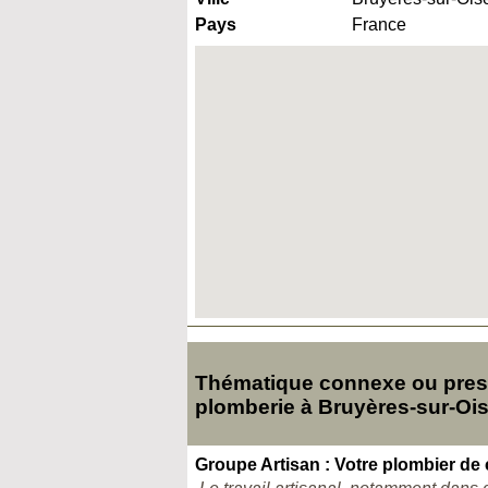
Pays
France
Thématique connexe ou pres
plomberie à Bruyères-sur-Oi
Groupe Artisan : Votre plombier de