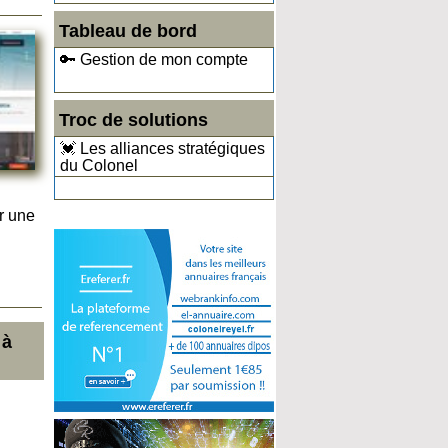
Tableau de bord
🔑 Gestion de mon compte
Troc de solutions
💓 Les alliances stratégiques
du Colonel
r une
 à