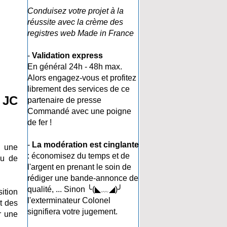
Conduisez votre projet à la
réussite avec la crème des
registres web Made in France
-
Validation express
En général 24h - 48h max.
Alors engagez-vous et profitez
librement des services de ce
 JC
partenaire de presse
Commandé avec une poigne
de fer !
-
La modération est cinglante
à une
: économisez du temps et de
au de
l'argent en prenant le soin de
rédiger une bande-annonce de
qualité, ... Sinon ╰(◣﹏◢)╯
sition
l'exterminateur Colonel
t des
signifiera votre jugement.
r une