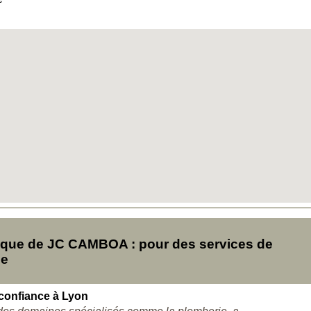
que de JC CAMBOA : pour des services de
se
 confiance à Lyon