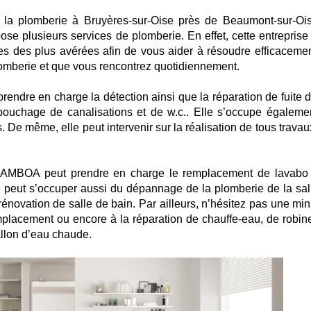
la plomberie à Bruyères-sur-Oise près de Beaumont-sur-Ois
 plusieurs services de plomberie. En effet, cette entreprise
s des plus avérées afin de vous aider à résoudre efficacemen
lomberie et que vous rencontrez quotidiennement.
rendre en charge la détection ainsi que la réparation de fuite d
ébouchage de canalisations et de w.c.. Elle s’occupe égaleme
res. De même, elle peut intervenir sur la réalisation de tous travau
 CAMBOA peut prendre en charge le remplacement de lavabo 
e peut s’occuper aussi du dépannage de la plomberie de la sal
 rénovation de salle de bain. Par ailleurs, n’hésitez pas une mi
emplacement ou encore à la réparation de chauffe-eau, de robine
allon d’eau chaude.