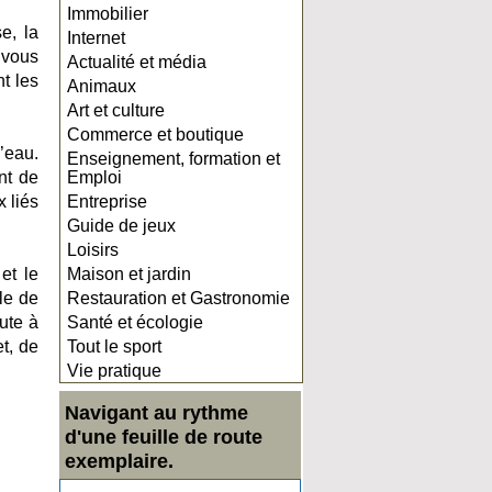
Immobilier
e, la
Internet
 vous
Actualité et média
t les
Animaux
Art et culture
Commerce et boutique
’eau.
Enseignement, formation et
nt de
Emploi
x liés
Entreprise
Guide de jeux
Loisirs
et le
Maison et jardin
le de
Restauration et Gastronomie
nute à
Santé et écologie
t, de
Tout le sport
Vie pratique
Navigant au rythme
d'une feuille de route
exemplaire.