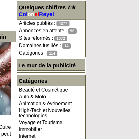
Quelques chiffres ⭐★
Col
on
el
Reyel
Articles publiés :
4377
Annonces en attente :
90
ain
Sites réformés :
1072
Domaines fusillés :
14
Catégories :
114
Le mur de la publicité
Catégories
Beauté et Cosmétique
Auto & Moto
Animation & événement
High-Tech et Nouvelles
technologies
Voyage et Tourisme
Outre
Immobilier
 peut
Internet