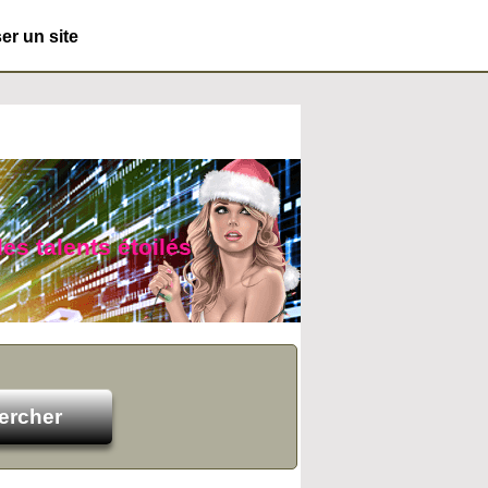
r un site
es talents étoilés