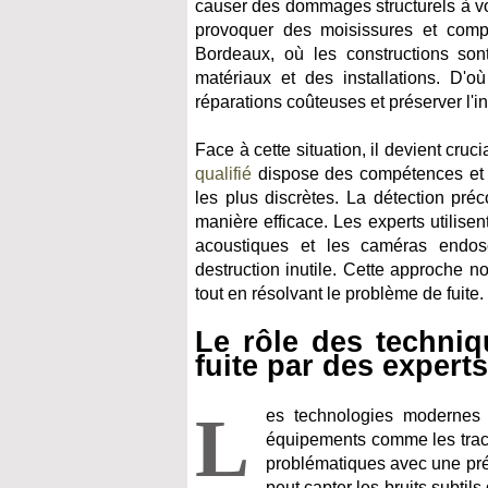
causer des dommages structurels à votr
provoquer des moisissures et compro
Bordeaux, où les constructions son
matériaux et des installations. D'o
réparations coûteuses et préserver l'in
Face à cette situation, il devient cruc
qualifié
dispose des compétences et d
les plus discrètes. La détection préc
manière efficace. Les experts utilis
acoustiques et les caméras endos
destruction inutile. Cette approche no
tout en résolvant le problème de fuite.
Le rôle des techni
fuite par des expert
L
es technologies modernes o
équipements comme les traceu
problématiques avec une préc
peut capter les bruits subtil