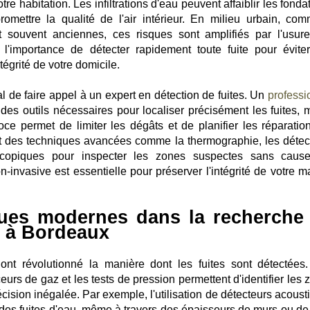
e habitation. Les infiltrations d'eau peuvent affaiblir les fonda
mettre la qualité de l'air intérieur. En milieu urbain, co
t souvent anciennes, ces risques sont amplifiés par l'usur
ù l'importance de détecter rapidement toute fuite pour évite
tégrité de votre domicile.
ial de faire appel à un expert en détection de fuites. Un
professi
es outils nécessaires pour localiser précisément les fuites,
oce permet de limiter les dégâts et de planifier les réparatio
ent des techniques avancées comme la thermographie, les détec
copiques pour inspecter les zones suspectes sans caus
n-invasive est essentielle pour préserver l'intégrité de votre m
ques modernes dans la recherche
s à Bordeaux
nt révolutionné la manière dont les fuites sont détectées
rs de gaz et les tests de pression permettent d'identifier les 
ision inégalée. Par exemple, l'utilisation de détecteurs acoust
s des fuites d'eau, même à travers des épaisseurs de murs ou de 