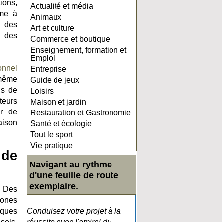
tions,
Actualité et média
mme à
Animaux
e des
Art et culture
r des
Commerce et boutique
Enseignement, formation et
Emploi
onnel
Entreprise
 même
Guide de jeux
ns de
Loisirs
teurs
Maison et jardin
er de
Restauration et Gastronomie
aison
Santé et écologie
Tout le sport
Vie pratique
 de
Navigant au rythme
d'une feuille de route
exemplaire.
. Des
zones
iques
Conduisez votre projet à la
sols.
réussite avec l'amiral du