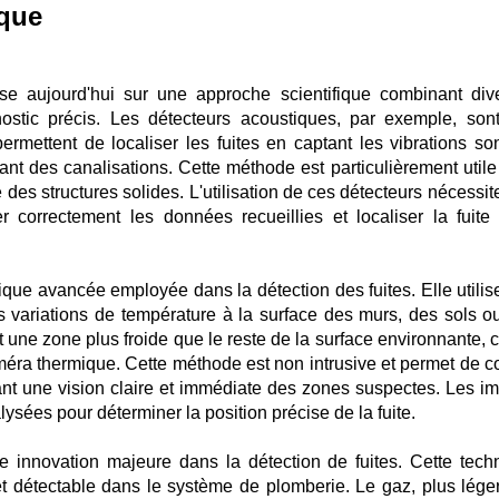
ique
ose aujourd'hui sur une approche scientifique combinant div
ostic précis. Les détecteurs acoustiques, par exemple, son
ermettent de localiser les fuites en captant les vibrations so
ant des canalisations. Cette méthode est particulièrement utile
e des structures solides. L'utilisation de ces détecteurs nécessi
er correctement les données recueillies et localiser la fuite
que avancée employée dans la détection des fuites. Elle utilis
s variations de température à la surface des murs, des sols o
 une zone plus froide que le reste de la surface environnante, c
éra thermique. Cette méthode est non intrusive et permet de co
ant une vision claire et immédiate des zones suspectes. Les i
sées pour déterminer la position précise de la fuite.
e innovation majeure dans la détection de fuites. Cette tech
 et détectable dans le système de plomberie. Le gaz, plus lége