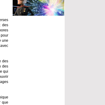
erses
t des
nores
 pour
te une
 avec
e des
u des
e qui
uvrir
mages
nique
r que