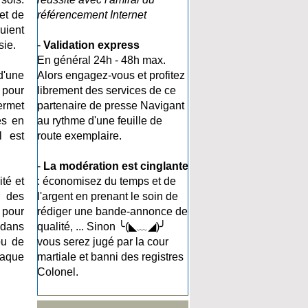
et de
référencement Internet
uient
sie.
-
Validation express
En général 24h - 48h max.
d'une
Alors engagez-vous et profitez
 pour
librement des services de ce
ermet
partenaire de presse Navigant
es en
au rythme d'une feuille de
l est
route exemplaire.
-
La modération est cinglante
té et
: économisez du temps et de
r des
l'argent en prenant le soin de
 pour
rédiger une bande-annonce de
 dans
qualité, ... Sinon ╰(◣﹏◢)╯
ou de
vous serez jugé par la cour
haque
martiale et banni des registres
Colonel.