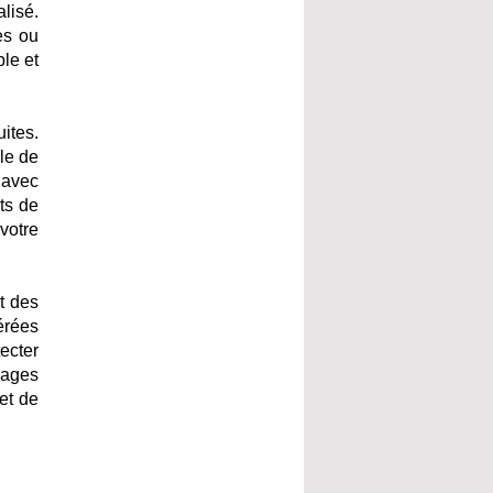
alisé.
es ou
le et
ites.
le de
 avec
sts de
votre
t des
érées
tecter
images
et de