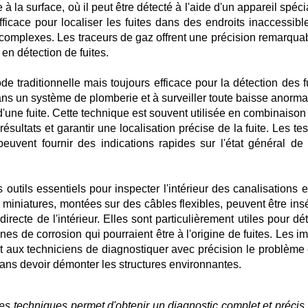
 à la surface, où il peut être détecté à l'aide d'un appareil spéci
ficace pour localiser les fuites dans des endroits inaccessibl
s complexes. Les traceurs de gaz offrent une précision remarquab
 en détection de fuites.
e traditionnelle mais toujours efficace pour la détection des fu
dans un système de plomberie et à surveiller toute baisse anorma
d'une fuite. Cette technique est souvent utilisée en combinaison
ésultats et garantir une localisation précise de la fuite. Les te
peuvent fournir des indications rapides sur l'état général de 
tils essentiels pour inspecter l'intérieur des canalisations e
iniatures, montées sur des câbles flexibles, peuvent être ins
irecte de l'intérieur. Elles sont particulièrement utiles pour dé
ones de corrosion qui pourraient être à l'origine de fuites. Les 
 aux techniciens de diagnostiquer avec précision le problème 
sans devoir démonter les structures environnantes.
es techniques permet d'obtenir un diagnostic complet et précis