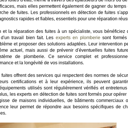
icaces, mais elles permettent également de gagner du temps 
rche de fuites. Les professionnels en détection de fuites s'app
agnostics rapides et fiables, essentiels pour une réparation réus
n et la réparation des fuites à un spécialiste, vous bénéficiez 
e d'un travail bien fait. Les
experts en plomberie
sont formés
oblème et proposer des solutions adaptées. Leur intervention p
me actuel, mais aussi de prévenir d'éventuelles fuites futur
 système de plomberie. Ce service complet et professionne
mance et la longévité de vos installations.
 fuites offrent des services qui respectent des normes de sécuri
rs certifications et à leur expérience, ils peuvent garanti
 équipements utilisés sont régulièrement vérifiés et entretenus
lus, les experts en détection de fuites sont formés pour opérer
agisse de maisons individuelles, de bâtiments commerciaux 
lence leur permet de répondre aux besoins spécifiques de c
ées.