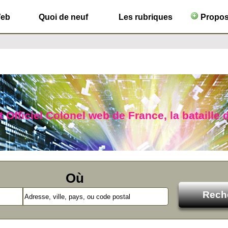
Web
Quoi de neuf
Les rubriques
Propose
 Officiel Colonel web de France, la bataille d
Où