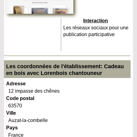
Interaction
Les réseaux sociaux pour une
publication participative
Les coordonnées de l'établissement: Cadeau
en bois avec Lorenbois chantouneur
Adresse
12 impasse des chênes
Code postal
63570
Ville
Auzat-la-combelle
Pays
France