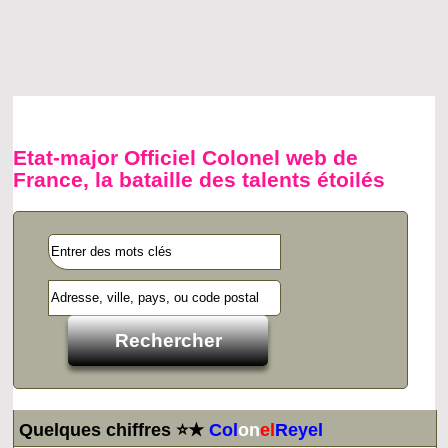
Etat-major Officiel Colonel web de
France, la bataille des talents étoilés
Quelques chiffres ⭐★
Col
on
el
Reyel