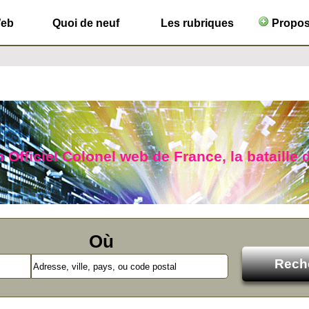
Web
Quoi de neuf
Les rubriques
Propose
 Officiel Colonel web de France, la bataille d
Où