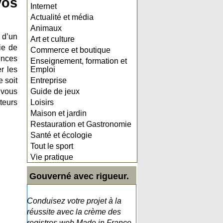
vos
Internet
Actualité et média
Animaux
 d’un
Art et culture
ie de
Commerce et boutique
ences
Enseignement, formation et
r les
Emploi
e soit
Entreprise
 vous
Guide de jeux
teurs
Loisirs
Maison et jardin
Restauration et Gastronomie
Santé et écologie
Tout le sport
Vie pratique
Gouverné avec rigueur.
Conduisez votre projet à la
réussite avec la crème des
registres web Made in France