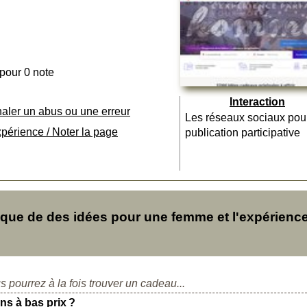
 pour 0 note
Interaction
naler un abus ou une erreur
Les réseaux sociaux pou
xpérience / Noter la page
publication participative
ue de des idées pour une femme et l'expérienc
s pourrez à la fois trouver un cadeau...
ens à bas prix ?