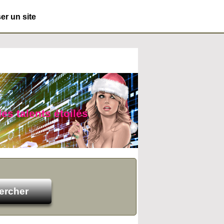
r un site
es talents étoilés