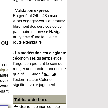
-
Validation express
En général 24h - 48h max.
Alors engagez-vous et profitez
librement des services de ce
partenaire de presse Navigant
au rythme d'une feuille de
 ou
route exemplaire.
-
La modération est cinglante
: économisez du temps et de
l'argent en prenant le soin de
in de
rédiger une bande-annonce de
nique
qualité, ... Sinon ╰(◣﹏◢)╯
autre
l'exterminateur Colonel
ouvez
signifiera votre jugement.
 votre
enant
Tableau de bord
🔑 Gestion de mon compte