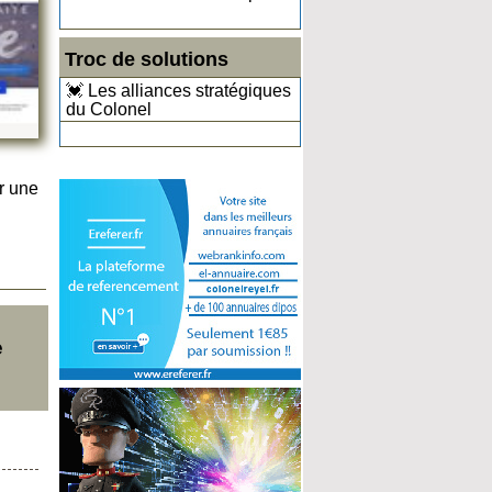
Troc de solutions
💓 Les alliances stratégiques
du Colonel
r une
e