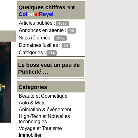
Quelques chiffres ⭐★
Col
on
el
Reyel
Articles publiés :
4377
Annonces en attente :
90
Sites réformés :
1072
Domaines fusillés :
14
Catégories :
114
Le boss veut un peu de
Publicité …
Catégories
Beauté et Cosmétique
Auto & Moto
Animation & événement
High-Tech et Nouvelles
technologies
Voyage et Tourisme
Immobilier