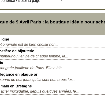
xpérience / Noter la page
e de 9 Avril Paris : la boutique idéale pour ach
 ligne
originale est de bien choisir non...
matière de bijouterie
l’humeur ou l’envie de chaque femme, la...
is
ogerie-joaillerie de Paris. Elle a été...
'élégance en plaqué or
ersonne de nos jours qu’ils sont nombreux les...
t main en Bretagne
acier inoxydable, depuis quelques années, le...