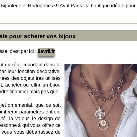
>
Bijouterie et Horlogerie
>
9 Avril Paris : la boutique idéale pour
déale pour acheter vos bijoux
se, c'est par ici :
9avril.fr
nt un rôle important dans la
ar leur fonction décorative,
nées des objets très utilisés
t, acheter ou offrir un bijou
ordre financier mais pas que.
bjet ornemental, que ce soit
ombreux paramètres entrent
té, la valeur, le design de
personne à qui vous offrez ce
r, vous vous débarrassez de