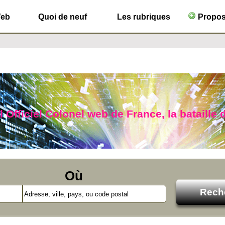
Web
Quoi de neuf
Les rubriques
Propose
l Officiel Colonel web de France, la bataille 
Où