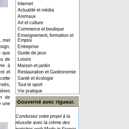
Internet
Actualité et média
Animaux
Art et culture
Commerce et boutique
Enseignement, formation et
l, met
Emploi
ssign,
Entreprise
i que
Guide de jeux
eu de
Loisirs
vre à
Maison et jardin
nt et
Restauration et Gastronomie
cette
Santé et écologie
nsés,
Tout le sport
ières
Vie pratique
in de
Gouverné avec rigueur.
e une
Conduisez votre projet à la
réussite avec la crème des
registres web Made in France