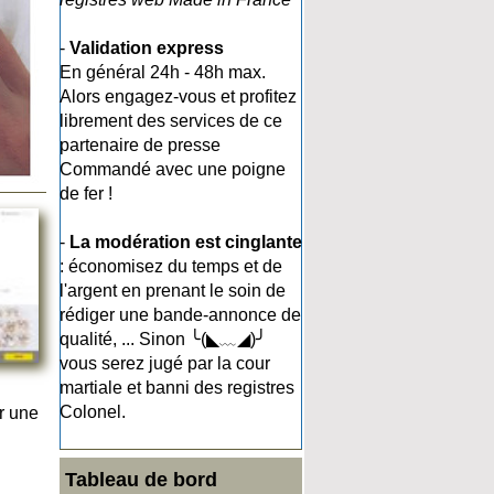
-
Validation express
En général 24h - 48h max.
Alors engagez-vous et profitez
librement des services de ce
partenaire de presse
Commandé avec une poigne
de fer !
-
La modération est cinglante
: économisez du temps et de
l'argent en prenant le soin de
rédiger une bande-annonce de
qualité, ... Sinon ╰(◣﹏◢)╯
vous serez jugé par la cour
martiale et banni des registres
Colonel.
r une
Tableau de bord