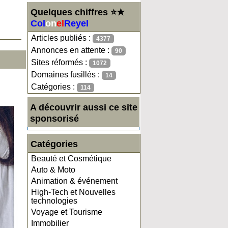
Quelques chiffres ⭐★
Col
on
el
Reyel
Articles publiés :
4377
Annonces en attente :
90
Sites réformés :
1072
Domaines fusillés :
14
Catégories :
114
A découvrir aussi ce site
sponsorisé
Catégories
Beauté et Cosmétique
Auto & Moto
Animation & événement
High-Tech et Nouvelles
technologies
Voyage et Tourisme
Immobilier