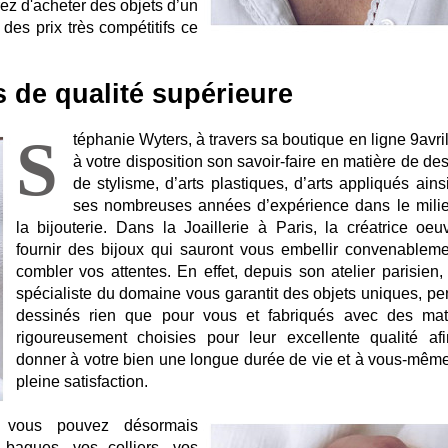
ez d'acheter des objets d’un
des prix très compétitifs ce
es de qualité supérieure
S
téphanie Wyters, à travers sa boutique en ligne 9avri
à votre disposition son savoir-faire en matière de de
de stylisme, d’arts plastiques, d’arts appliqués ains
ses nombreuses années d’expérience dans le mili
la bijouterie. Dans la Joaillerie à Paris, la créatrice oeu
fournir des bijoux qui sauront vous embellir convenableme
combler vos attentes. En effet, depuis son atelier parisien, 
spécialiste du domaine vous garantit des objets uniques, pe
dessinés rien que pour vous et fabriqués avec des mat
rigoureusement choisies pour leur excellente qualité af
donner à votre bien une longue durée de vie et à vous-mêm
pleine satisfaction.
, vous pouvez désormais
bagues, vos colliers, vos