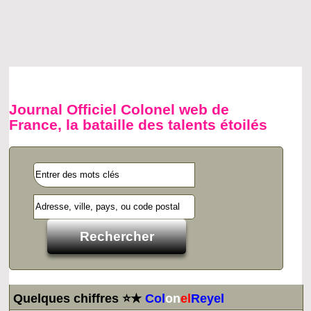
Journal Officiel Colonel web de
France, la bataille des talents étoilés
Quelques chiffres ⭐★
Col
on
el
Reyel