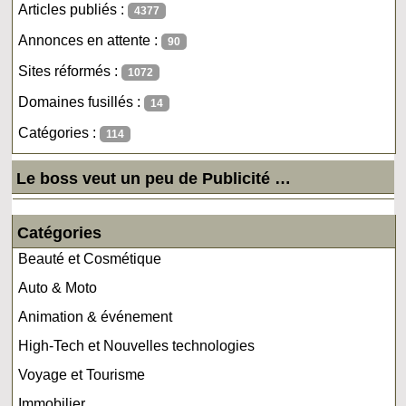
Articles publiés :
4377
Annonces en attente :
90
Sites réformés :
1072
Domaines fusillés :
14
Catégories :
114
Le boss veut un peu de Publicité …
Catégories
Beauté et Cosmétique
Auto & Moto
Animation & événement
High-Tech et Nouvelles technologies
Voyage et Tourisme
Immobilier