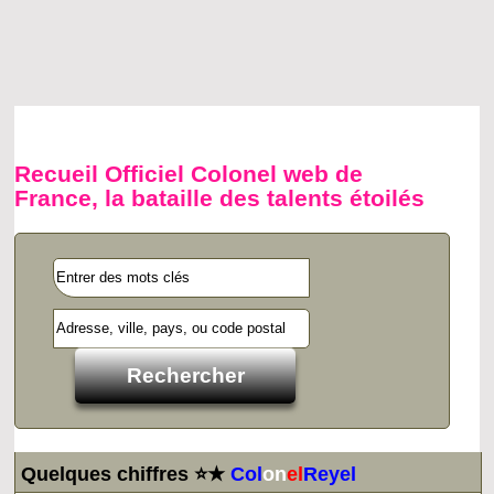
Recueil Officiel Colonel web de
France, la bataille des talents étoilés
Quelques chiffres ⭐★
Col
on
el
Reyel