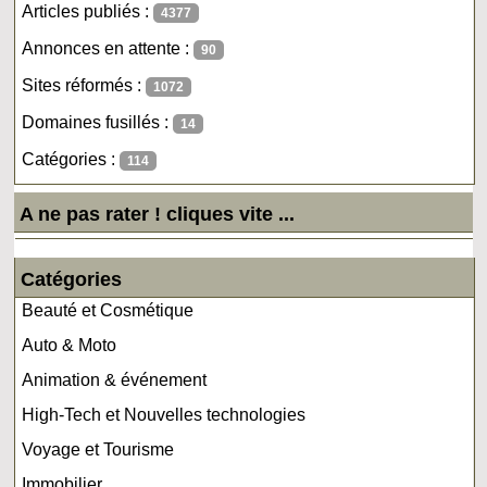
Articles publiés :
4377
Annonces en attente :
90
Sites réformés :
1072
Domaines fusillés :
14
Catégories :
114
A ne pas rater ! cliques vite ...
Catégories
Beauté et Cosmétique
Auto & Moto
Animation & événement
High-Tech et Nouvelles technologies
Voyage et Tourisme
Immobilier