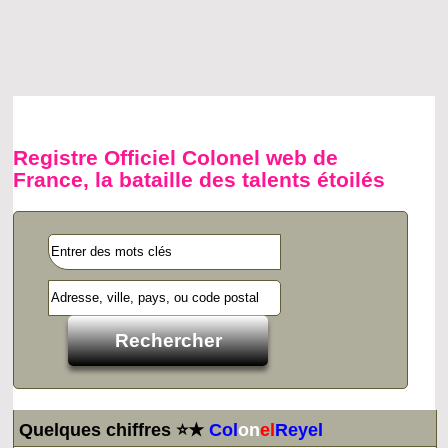
Registre Officiel Colonel web de
France, la bataille des talents étoilés
Quelques chiffres ⭐★
Col
on
el
Reyel