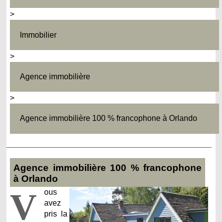
>
Immobilier
>
Agence immobilière
>
Agence immobilière 100 % francophone à Orlando
Agence immobilière 100 % francophone
à Orlando
V
ous
avez
pris la