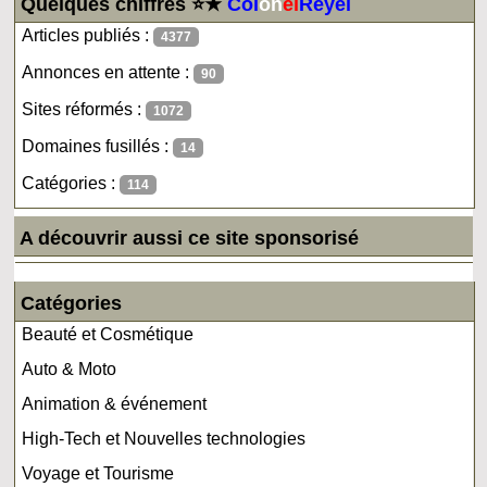
Quelques chiffres ⭐★
Col
on
el
Reyel
Articles publiés :
4377
Annonces en attente :
90
Sites réformés :
1072
Domaines fusillés :
14
Catégories :
114
A découvrir aussi ce site sponsorisé
Catégories
Beauté et Cosmétique
Auto & Moto
Animation & événement
High-Tech et Nouvelles technologies
Voyage et Tourisme