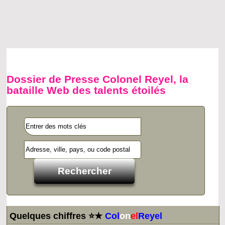
Dossier de Presse Colonel Reyel, la
bataille Web des talents étoilés
Quelques chiffres ⭐★
Col
on
el
Reyel