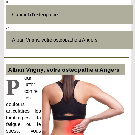
>
Cabinet d’ostéopathe
>
Alban Vrigny, votre ostéopathe à Angers
Alban Vrigny, votre ostéopathe à Angers
P
our
lutter
contre
les
douleurs
articulaires, les
lombalgies, la
fatigue ou le
stress, vous