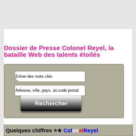
Dossier de Presse Colonel Reyel, la
bataille Web des talents étoilés
Quelques chiffres ⭐★
Col
on
el
Reyel