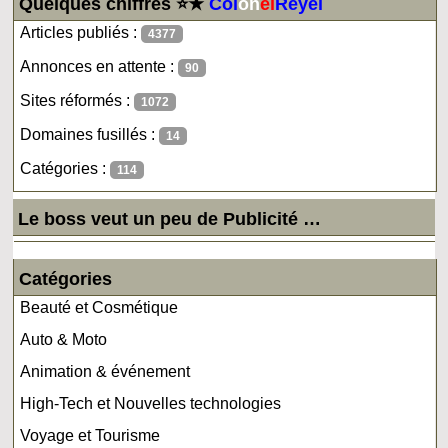
Quelques chiffres ⭐★
Col
on
el
Reyel
Articles publiés :
4377
Annonces en attente :
90
Sites réformés :
1072
Domaines fusillés :
14
Catégories :
114
Le boss veut un peu de Publicité …
Catégories
Beauté et Cosmétique
Auto & Moto
Animation & événement
High-Tech et Nouvelles technologies
Voyage et Tourisme