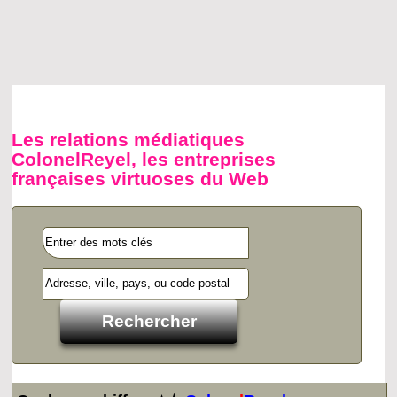
Les relations médiatiques
ColonelReyel, les entreprises
françaises virtuoses du Web