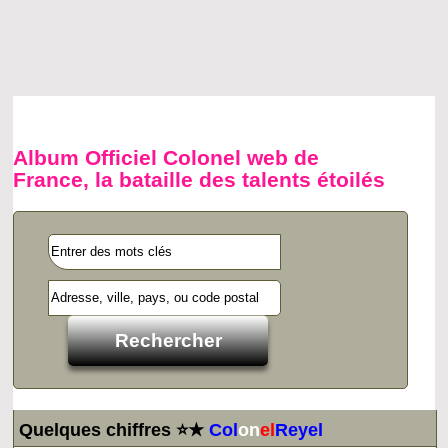
Album Officiel Colonel web de
France, la bataille des talents étoilés
Quelques chiffres ⭐★
Col
on
el
Reyel