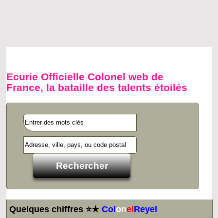
Ecurie Officielle Colonel web de
France, la bataille des talents étoilés
Quelques chiffres ⭐★
Col
on
el
Reyel