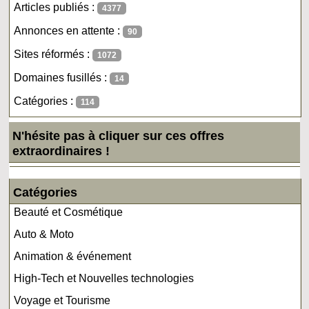
Articles publiés :
4377
Annonces en attente :
90
Sites réformés :
1072
Domaines fusillés :
14
Catégories :
114
N'hésite pas à cliquer sur ces offres
extraordinaires !
Catégories
Beauté et Cosmétique
Auto & Moto
Animation & événement
High-Tech et Nouvelles technologies
Voyage et Tourisme