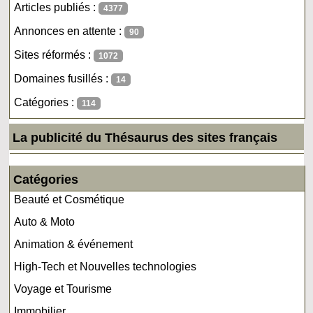
Articles publiés :
4377
Annonces en attente :
90
Sites réformés :
1072
Domaines fusillés :
14
Catégories :
114
La publicité du Thésaurus des sites français
Catégories
Beauté et Cosmétique
Auto & Moto
Animation & événement
High-Tech et Nouvelles technologies
Voyage et Tourisme
Immobilier