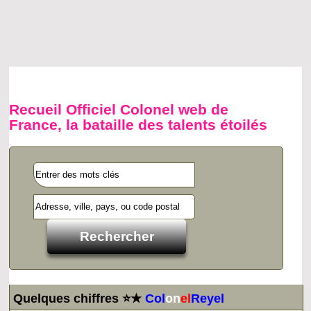
Recueil Officiel Colonel web de
France, la bataille des talents étoilés
Quelques chiffres ⭐★
Col
on
el
Reyel