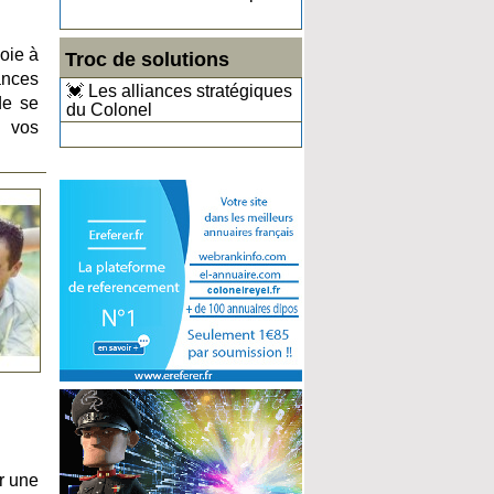
oie à
Troc de solutions
ances
💓 Les alliances stratégiques
de se
du Colonel
e vos
r une