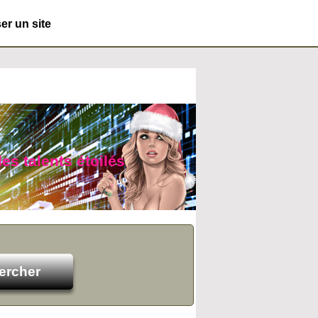
r un site
es talents étoilés