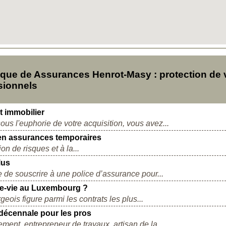
ue de Assurances Henrot-Masy : protection de 
sionnels
t immobilier
ous l'euphorie de votre acquisition, vous avez...
e en assurances temporaires
n de risques et à la...
lus
e de souscrire à une police d’assurance pour...
ce-vie au Luxembourg ?
ois figure parmi les contrats les plus...
décennale pour les pros
ent, entrepreneur de travaux, artisan de la...