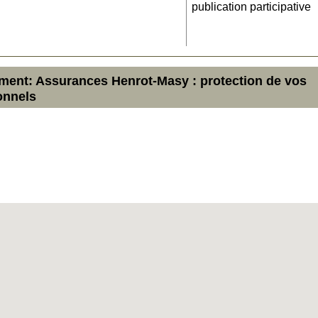
publication participative
ement: Assurances Henrot-Masy : protection de vos
onnels