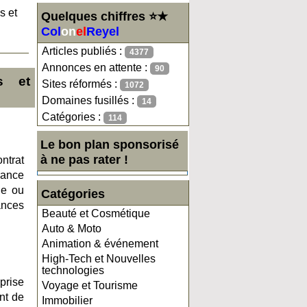
s et
Quelques chiffres ⭐★
Col
on
el
Reyel
Articles publiés :
4377
Annonces en attente :
90
s et
Sites réformés :
1072
Domaines fusillés :
14
Catégories :
114
Le bon plan sponsorisé
à ne pas rater !
ntrat
ance
ne ou
Catégories
ances
Beauté et Cosmétique
Auto & Moto
Animation & événement
High-Tech et Nouvelles
technologies
prise
Voyage et Tourisme
nt de
Immobilier