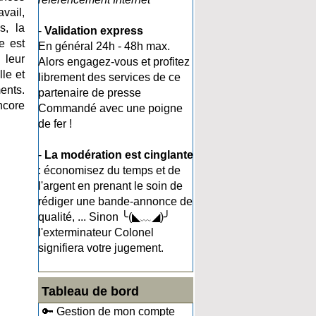
vail,
s, la
-
Validation express
e est
En général 24h - 48h max.
 leur
Alors engagez-vous et profitez
le et
librement des services de ce
ents.
partenaire de presse
ncore
Commandé avec une poigne
de fer !
-
La modération est cinglante
: économisez du temps et de
l'argent en prenant le soin de
rédiger une bande-annonce de
qualité, ... Sinon ╰(◣﹏◢)╯
l'exterminateur Colonel
signifiera votre jugement.
Tableau de bord
🔑 Gestion de mon compte