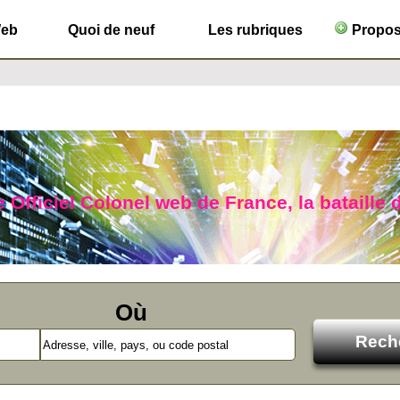
Web
Quoi de neuf
Les rubriques
Propose
 Officiel Colonel web de France, la bataille d
Où