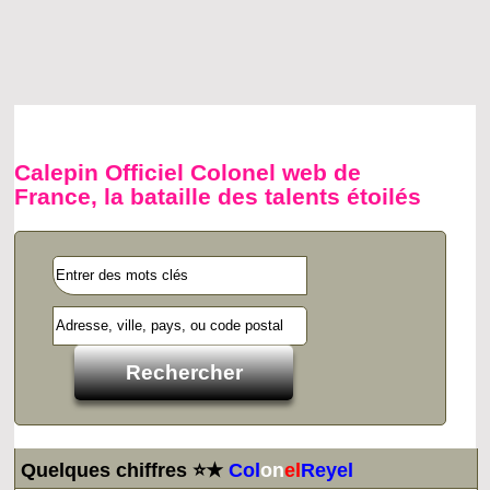
Calepin Officiel Colonel web de
France, la bataille des talents étoilés
Quelques chiffres ⭐★
Col
on
el
Reyel