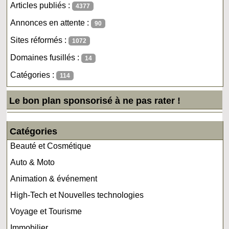
Articles publiés :
4377
Annonces en attente :
90
Sites réformés :
1072
Domaines fusillés :
14
Catégories :
114
Le bon plan sponsorisé à ne pas rater !
Catégories
Beauté et Cosmétique
Auto & Moto
Animation & événement
High-Tech et Nouvelles technologies
Voyage et Tourisme
Immobilier