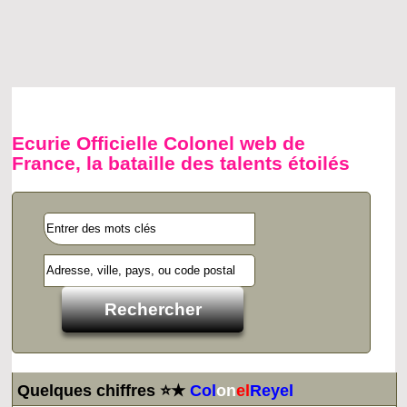
Ecurie Officielle Colonel web de
France, la bataille des talents étoilés
Quelques chiffres ⭐★
Col
on
el
Reyel