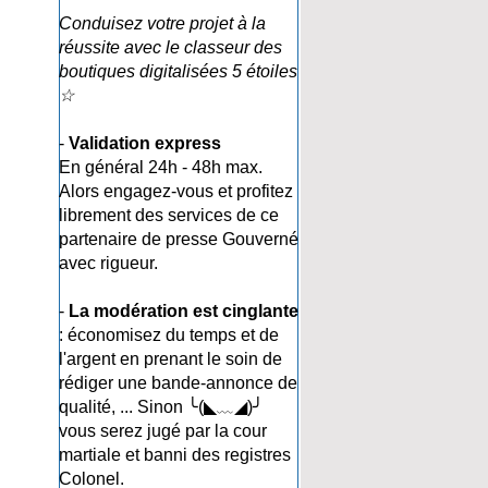
Conduisez votre projet à la
réussite avec le classeur des
boutiques digitalisées 5 étoiles
☆
-
Validation express
En général 24h - 48h max.
Alors engagez-vous et profitez
librement des services de ce
partenaire de presse Gouverné
avec rigueur.
-
La modération est cinglante
: économisez du temps et de
l'argent en prenant le soin de
rédiger une bande-annonce de
qualité, ... Sinon ╰(◣﹏◢)╯
vous serez jugé par la cour
martiale et banni des registres
Colonel.