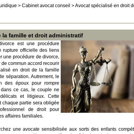
uridique
>
Cabinet avocat conseil
>
Avocat spécialisé en droit d
la famille et droit administratif
divorce est une procédure
 rupture officielle des liens
r une procédure de divorce,
ir de commun accord recourir
lisé en droit de la famille
de séparation. Autrement, le
’un des époux pour rompre
 dans ce cas, le couple ne
élicats et litigieux. Cette
t chaque partie sera obligée
rofessionnel de droit pour
s affaires familiales.
rchez une avocate sensibilisée aux sorts des enfants compét