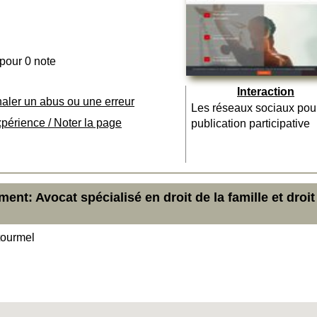
 pour 0 note
Interaction
naler un abus ou une erreur
Les réseaux sociaux pou
xpérience / Noter la page
publication participative
nt: Avocat spécialisé en droit de la famille et droit
tourmel