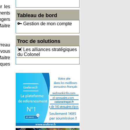
r les
ments
Tableau de bord
angers
🔑 Gestion de mon compte
Maitre
Troc de solutions
rreau
💓 Les alliances stratégiques
 vous
du Colonel
aitre
iques