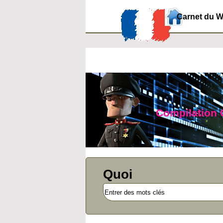
Carnet du 
Compilation O
Quoi