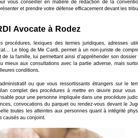
our vous conseiller en matière de rédaction de la conventi
résenter et prendre votre défense efficacement devant les trib
RDI Avocate à Rodez
 des procédures, lexiques des termes juridiques, adresses util
ocat… Le blog de Me Cardi, permet à un non-juriste de compr
t de la famille, lui permettant ainsi d’appréhender son dossier
au mieux aux consultations avec la partie adverse, mais surto
lleures conditions.
dministratif ou que vous ressortissants étrangers sur le terri
bilan complet des procédures à mettre en œuvre pour vous s
pensable pour une personne impliquée dans une procédure judici
nces, convocations du parquet ou rendez-vous devant le Jug
nelle toutes les atteintes aux personnes quant à intégrité phys
es causés au conjoint.