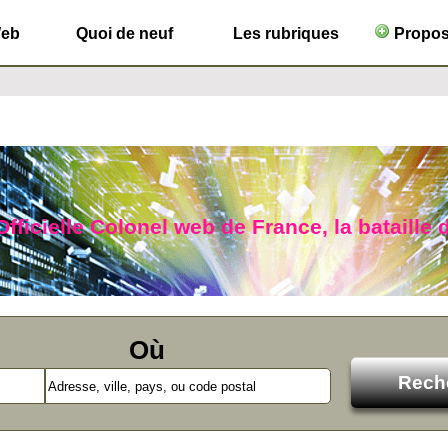
Web
Quoi de neuf
Les rubriques
Propose
fficielle Colonel web de France, la bataille d
Où