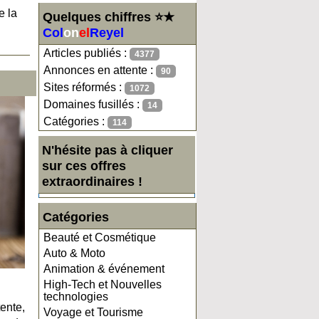
e la
Quelques chiffres ⭐★
Col
on
el
Reyel
Articles publiés :
4377
Annonces en attente :
90
Sites réformés :
1072
Domaines fusillés :
14
Catégories :
114
N'hésite pas à cliquer
sur ces offres
extraordinaires !
Catégories
Beauté et Cosmétique
Auto & Moto
Animation & événement
High-Tech et Nouvelles
technologies
ente,
Voyage et Tourisme