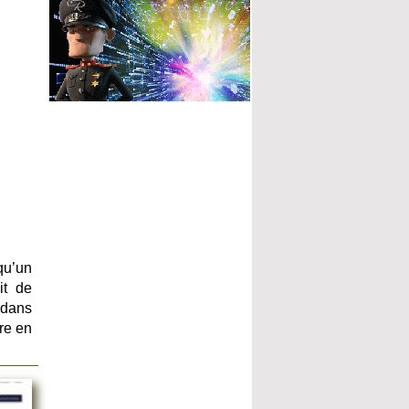
 qu’un
it de
 dans
ore en