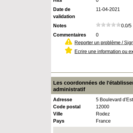
Hits
0
Date de
11-04-2021
validation
Notes
0.0/5
Commentaires
0
Reporter un problème / Sig
Ecrire une information ou e
Les coordonnées de l'établisseme
administratif
Adresse
5 Boulevard d'Es
Code postal
12000
Ville
Rodez
Pays
France