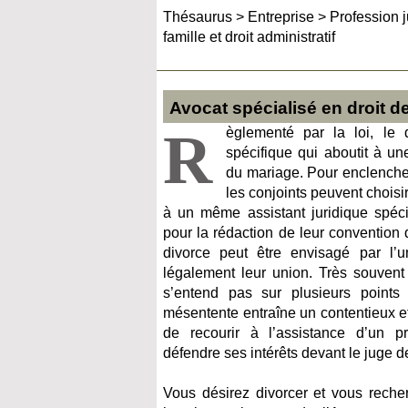
Thésaurus
>
Entreprise
>
Profession j
famille et droit administratif
Avocat spécialisé en droit de 
R
èglementé par la loi, le 
spécifique qui aboutit à une
du mariage. Pour enclenche
les conjoints peuvent chois
à un même assistant juridique spécia
pour la rédaction de leur convention 
divorce peut être envisagé par l
légalement leur union. Très souvent
s’entend pas sur plusieurs points d
mésentente entraîne un contentieux e
de recourir à l’assistance d’un p
défendre ses intérêts devant le juge de
Vous désirez divorcer et vous reche