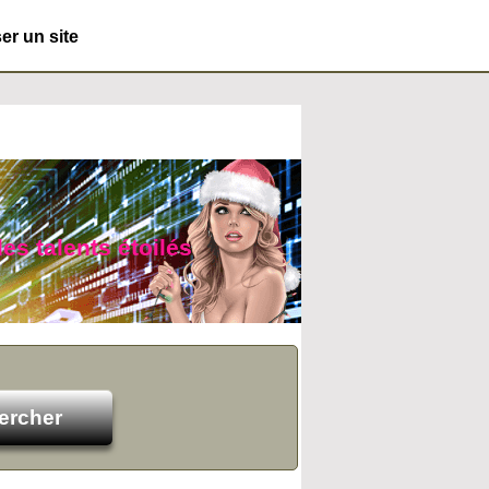
r un site
es talents étoilés