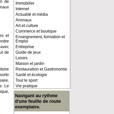
on de
Immobilier
unaux
Internet
Actualité et média
Animaux
Art et culture
Commerce et boutique
es et
Enseignement, formation et
endre
Emploi
 avec
Entreprise
ut de
Guide de jeux
Loisirs
Maison et jardin
toire
Restauration et Gastronomie
ortir
Santé et écologie
aire.
Tout le sport
e. Le
Vie pratique
ique,
Navigant au rythme
d'une feuille de route
exemplaire.