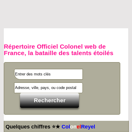
Répertoire Officiel Colonel web de
France, la bataille des talents étoilés
Quelques chiffres ⭐★
Col
on
el
Reyel