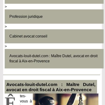
>
Profession juridique
>
Cabinet avocat conseil
>
Avocats-louit-dutel.com : Maître Dutel, avocat en droit
fiscal à Aix-en-Provence
Avocats-louit-dutel.com : Maître Dutel,
avocat en droit fiscal à Aix-en-Provence
Ê
tes-
vous à