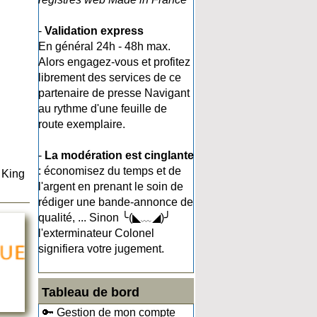
-
Validation express
En général 24h - 48h max.
Alors engagez-vous et profitez
librement des services de ce
partenaire de presse Navigant
au rythme d'une feuille de
route exemplaire.
-
La modération est cinglante
: économisez du temps et de
 King
l'argent en prenant le soin de
rédiger une bande-annonce de
qualité, ... Sinon ╰(◣﹏◢)╯
l'exterminateur Colonel
signifiera votre jugement.
Tableau de bord
🔑 Gestion de mon compte