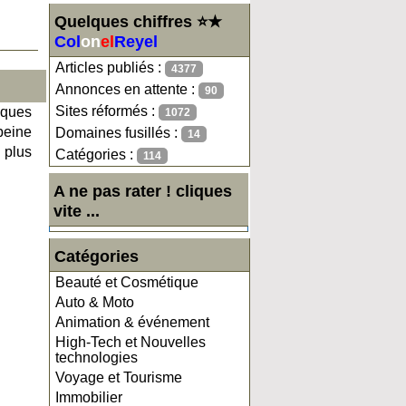
Quelques chiffres ⭐★
Col
on
el
Reyel
Articles publiés :
4377
Annonces en attente :
90
Sites réformés :
iques
1072
peine
Domaines fusillés :
14
 plus
Catégories :
114
A ne pas rater ! cliques
vite ...
Catégories
Beauté et Cosmétique
Auto & Moto
Animation & événement
High-Tech et Nouvelles
technologies
Voyage et Tourisme
Immobilier