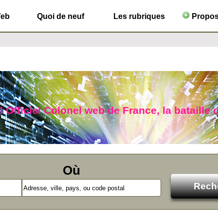
Web
Quoi de neuf
Les rubriques
Propose
 Officiel Colonel web de France, la bataille 
Où