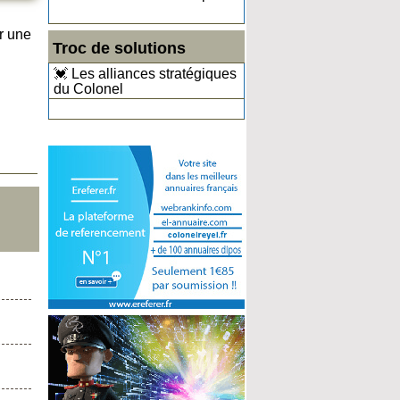
r une
Troc de solutions
💓 Les alliances stratégiques
du Colonel