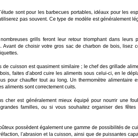
'étude sont pour les barbecues portables, idéaux pour les es
l'utiliserez pas souvent. Ce type de modèle est généralement lég
ombreuses grills feront leur retour triomphant dans leurs p
s. Avant de choisir votre gros sac de charbon de bois, lisez c
iquettes.
 de cuisson est quasiment similaire ; le chef des grillade alime
ois, faites d'abord cuire les aliments sous celui-ci, en le dépl
sus pour chauffer tout au long. Un thermomètre alimentaire e
s aliments sont correctement cuits.
us cher est généralement mieux équipé pour nourrir une fou
 grandes familles, ou si vous souhaitez organiser des fêtes 
 coûteux possèdent également une gamme de possibilités de cu
éfaction, l'abrasion et la cuisson, ainsi que de puissantes capa