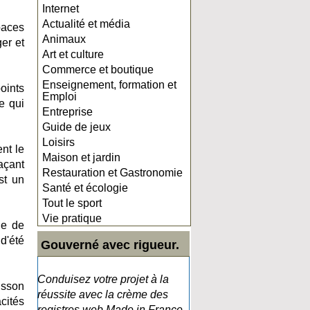
Internet
Actualité et média
paces
Animaux
er et
Art et culture
Commerce et boutique
Enseignement, formation et
oints
Emploi
e qui
Entreprise
Guide de jeux
Loisirs
nt le
Maison et jardin
açant
Restauration et Gastronomie
st un
Santé et écologie
Tout le sport
Vie pratique
le de
d'été
Gouverné avec rigueur.
Conduisez votre projet à la
isson
réussite avec la crème des
cités
registres web Made in France