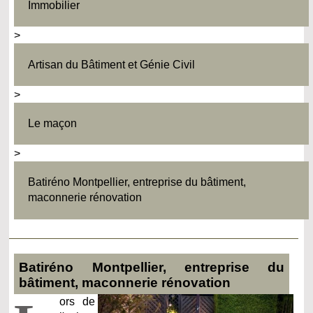
Immobilier
>
Artisan du Bâtiment et Génie Civil
>
Le maçon
>
Batiréno Montpellier, entreprise du bâtiment,
maconnerie rénovation
Batiréno Montpellier, entreprise du
bâtiment, maconnerie rénovation
ors de