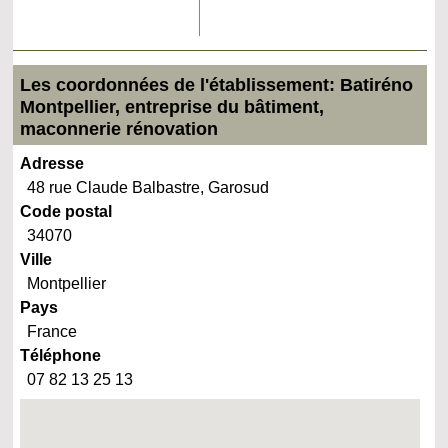
Les coordonnées de l'établissement: Batiréno
Montpellier, entreprise du bâtiment,
maconnerie rénovation
Adresse
48 rue Claude Balbastre, Garosud
Code postal
34070
Ville
Montpellier
Pays
France
Téléphone
07 82 13 25 13