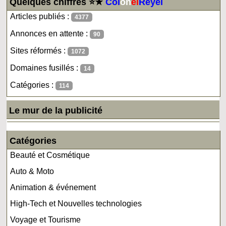
Quelques chiffres ⭐★
Col
on
el
Reyel
Articles publiés :
4377
Annonces en attente :
90
Sites réformés :
1072
Domaines fusillés :
14
Catégories :
114
Le mur de la publicité
Catégories
Beauté et Cosmétique
Auto & Moto
Animation & événement
High-Tech et Nouvelles technologies
Voyage et Tourisme