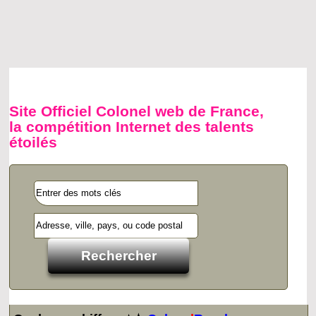
Site Officiel Colonel web de France,
la compétition Internet des talents
étoilés