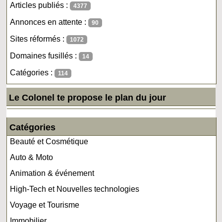
Articles publiés :
4377
Annonces en attente :
90
Sites réformés :
1072
Domaines fusillés :
14
Catégories :
114
Le Colonel te propose le plan du jour
Catégories
Beauté et Cosmétique
Auto & Moto
Animation & événement
High-Tech et Nouvelles technologies
Voyage et Tourisme
Immobilier