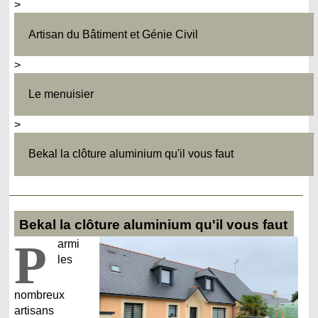
>
Artisan du Bâtiment et Génie Civil
>
Le menuisier
>
Bekal la clôture aluminium qu'il vous faut
Bekal la clôture aluminium qu'il vous faut
P
armi
les
nombreux
artisans