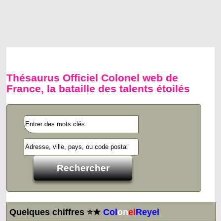
Thésaurus Officiel Colonel web de
France, la bataille des talents étoilés
Quelques chiffres ⭐★
Col
on
el
Reyel