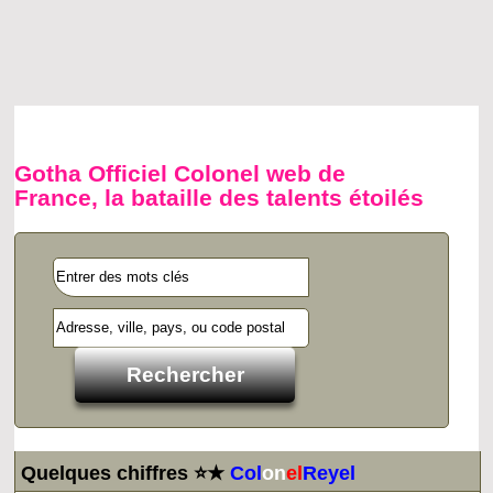
Gotha Officiel Colonel web de
France, la bataille des talents étoilés
Quelques chiffres ⭐★
Col
on
el
Reyel