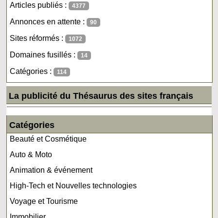
Articles publiés :
4377
Annonces en attente :
90
Sites réformés :
1072
Domaines fusillés :
14
Catégories :
114
La publicité du Thésaurus des sites français
Catégories
Beauté et Cosmétique
Auto & Moto
Animation & événement
High-Tech et Nouvelles technologies
Voyage et Tourisme
Immobilier