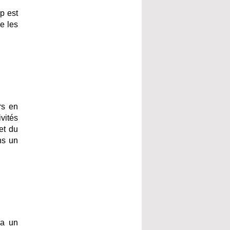
p est
re les
rs en
vités
et du
ns un
la un