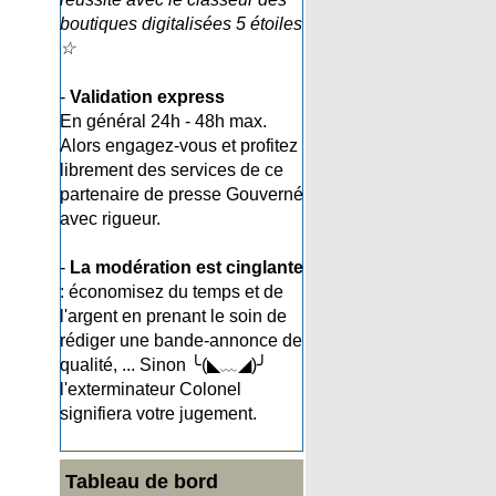
boutiques digitalisées 5 étoiles
☆
-
Validation express
En général 24h - 48h max.
Alors engagez-vous et profitez
librement des services de ce
partenaire de presse Gouverné
avec rigueur.
-
La modération est cinglante
: économisez du temps et de
l'argent en prenant le soin de
rédiger une bande-annonce de
qualité, ... Sinon ╰(◣﹏◢)╯
l'exterminateur Colonel
signifiera votre jugement.
Tableau de bord