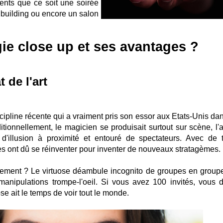
nts que ce soit une soirée
 building ou encore un salon
ie close up et ses avantages ?
t de l'art
cipline récente qui a vraiment pris son essor aux Etats-Unis dan
tionnellement, le magicien se produisait surtout sur scène, l'ar
d'illusion à proximité et entouré de spectateurs. Avec de t
es ont dû se réinventer pour inventer de nouveaux stratagèmes.
ement ? Le virtuose déambule incognito de groupes en group
manipulations trompe-l'oeil. Si vous avez 100 invités, vous 
se ait le temps de voir tout le monde.