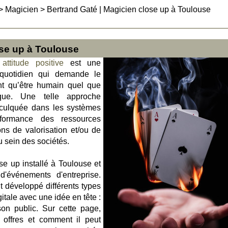
>
Magicien
>
Bertrand Gaté | Magicien close up à Toulouse
ose up à Toulouse
e
attitude positive
est une
 quotidien qui demande le
nt qu’être humain quel que
ique. Une telle approche
nculquée dans les systèmes
formance des ressources
ns de valorisation et/ou de
 sein des sociétés.
se up installé à Toulouse et
d'événements d'entreprise.
it développé différents types
tale avec une idée en tête :
on public. Sur cette page,
s offres et comment il peut