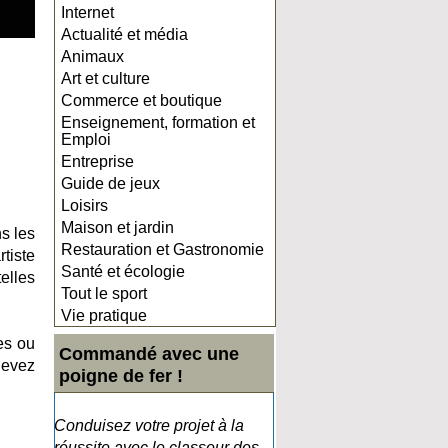
Internet
Actualité et média
Animaux
Art et culture
Commerce et boutique
Enseignement, formation et
Emploi
Entreprise
Guide de jeux
Loisirs
Maison et jardin
s les
Restauration et Gastronomie
tiste
Santé et écologie
elles
Tout le sport
Vie pratique
es ou
Commandé avec une
devez
poigne de fer !
Conduisez votre projet à la
réussite avec le classeur des