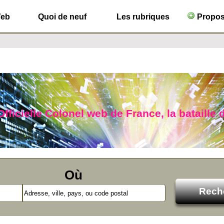
Web
Quoi de neuf
Les rubriques
Propose
Officielle Colonel web de France, la bataille 
Où