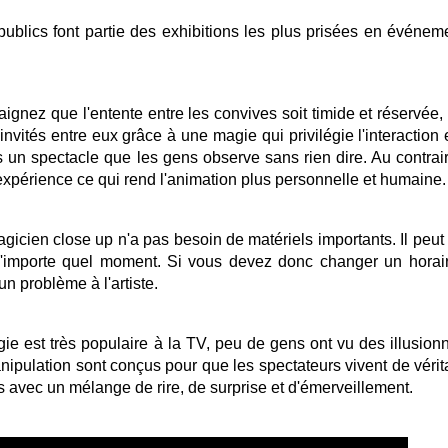
publics font partie des exhibitions les plus prisées en événeme
aignez que l'entente entre les convives soit timide et réservée,
nvités entre eux grâce à une magie qui privilégie l'interaction 
 un spectacle que les gens observe sans rien dire. Au contraire
'expérience ce qui rend l'animation plus personnelle et humaine.
gicien close up n'a pas besoin de matériels importants. Il peut
 n'importe quel moment. Si vous devez donc changer un horai
n problème à l'artiste.
agie est très populaire à la TV, peu de gens ont vu des illusion
anipulation sont conçus pour que les spectateurs vivent de vérit
avec un mélange de rire, de surprise et d'émerveillement.