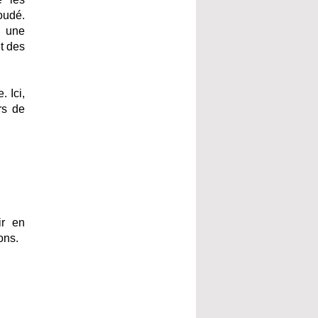
oudé.
, une
t des
 Ici,
rs de
ir en
ons.