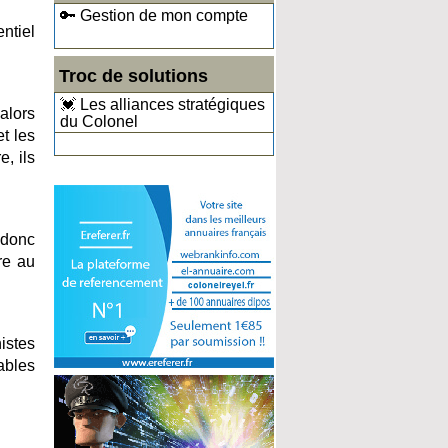
🔑 Gestion de mon compte
ntiel
Troc de solutions
💓 Les alliances stratégiques
 alors
du Colonel
et les
, ils
 donc
re au
nistes
ables