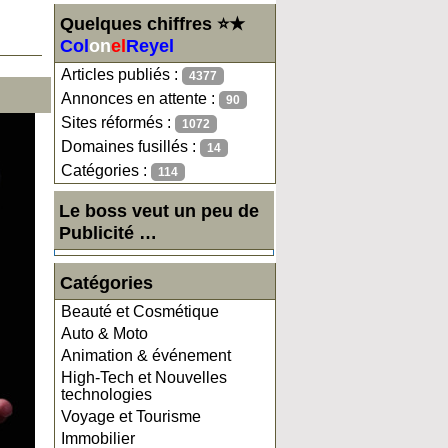
Quelques chiffres ⭐★
Col
on
el
Reyel
Articles publiés :
4377
Annonces en attente :
90
Sites réformés :
1072
Domaines fusillés :
14
Catégories :
114
Le boss veut un peu de
Publicité …
Catégories
Beauté et Cosmétique
Auto & Moto
Animation & événement
High-Tech et Nouvelles
technologies
Voyage et Tourisme
Immobilier