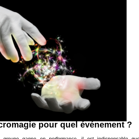
icromagie pour quel événement ?
re groupe gagne en performance, il est indispensable qu