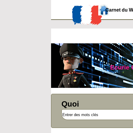
Carnet du 
Ecurie 
Quoi