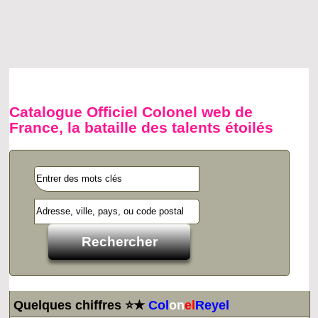
Catalogue Officiel Colonel web de
France, la bataille des talents étoilés
Quelques chiffres ⭐★
Col
on
el
Reyel