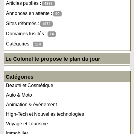
Articles publiés :
4377
Annonces en attente :
90
Sites réformés :
1072
Domaines fusillés :
14
Catégories :
114
Le Colonel te propose le plan du jour
Catégories
Beauté et Cosmétique
Auto & Moto
Animation & événement
High-Tech et Nouvelles technologies
Voyage et Tourisme
Immobilier