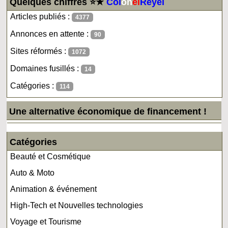
Quelques chiffres ⭐★
Col
on
el
Reyel
Articles publiés :
4377
Annonces en attente :
90
Sites réformés :
1072
Domaines fusillés :
14
Catégories :
114
Une alternative économique de financement !
Catégories
Beauté et Cosmétique
Auto & Moto
Animation & événement
High-Tech et Nouvelles technologies
Voyage et Tourisme