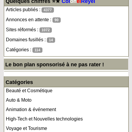
Quelques chiffres ⭐★
Col
on
el
Reyel
Articles publiés :
4377
Annonces en attente :
90
Sites réformés :
1072
Domaines fusillés :
14
Catégories :
114
Le bon plan sponsorisé à ne pas rater !
Catégories
Beauté et Cosmétique
Auto & Moto
Animation & événement
High-Tech et Nouvelles technologies
Voyage et Tourisme