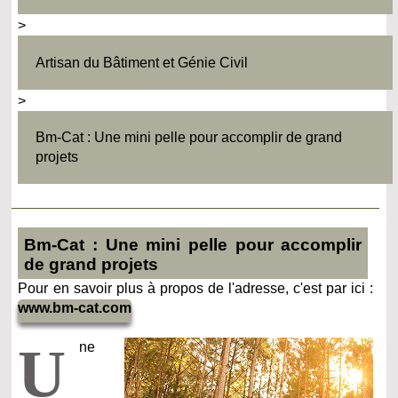
>
Artisan du Bâtiment et Génie Civil
>
Bm-Cat : Une mini pelle pour accomplir de grand
projets
Bm-Cat : Une mini pelle pour accomplir
de grand projets
Pour en savoir plus à propos de l'adresse, c'est par ici :
www.bm-cat.com
U
ne