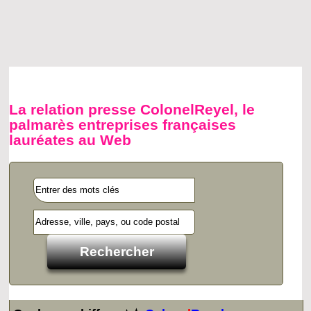
La relation presse ColonelReyel, le
palmarès entreprises françaises
lauréates au Web