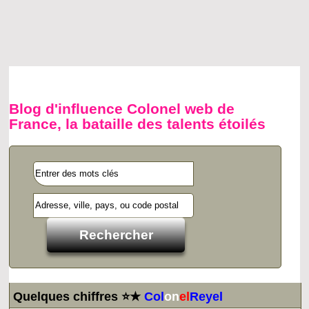
Blog d'influence Colonel web de
France, la bataille des talents étoilés
Quelques chiffres ⭐★
Col
on
el
Reyel