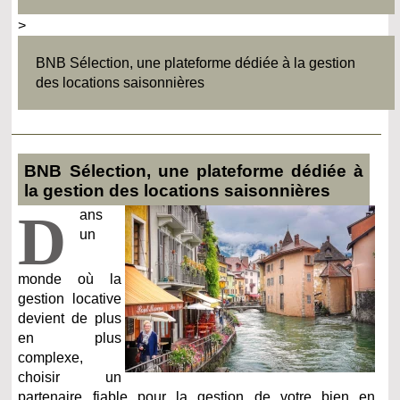
>
BNB Sélection, une plateforme dédiée à la gestion
des locations saisonnières
BNB Sélection, une plateforme dédiée à
la gestion des locations saisonnières
D
ans
un
monde où la
gestion locative
devient de plus
en plus
complexe,
choisir un
partenaire fiable pour la gestion de votre bien en