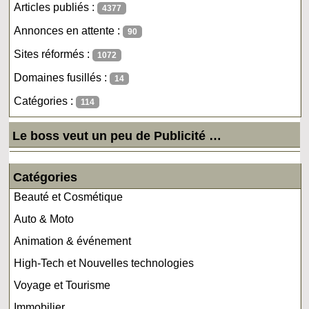
Articles publiés :
4377
Annonces en attente :
90
Sites réformés :
1072
Domaines fusillés :
14
Catégories :
114
Le boss veut un peu de Publicité …
Catégories
Beauté et Cosmétique
Auto & Moto
Animation & événement
High-Tech et Nouvelles technologies
Voyage et Tourisme
Immobilier