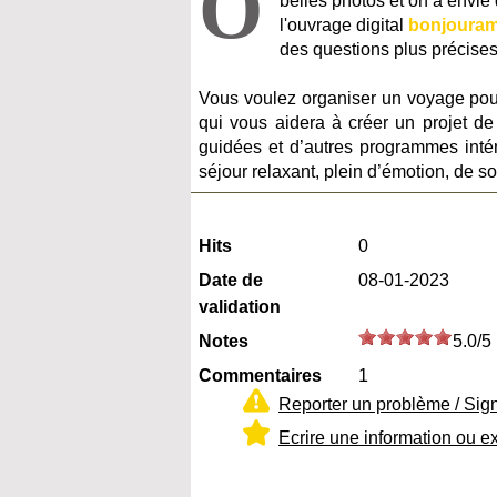
O
belles photos et on a envie
l'ouvrage digital
bonjouram
des questions plus précises
Vous voulez organiser un voyage pour
qui vous aidera à créer un projet de 
guidées et d’autres programmes intér
séjour relaxant, plein d’émotion, de so
Hits
0
Date de
08-01-2023
validation
Notes
5.0/5
Commentaires
1
Reporter un problème / Sig
Ecrire une information ou e