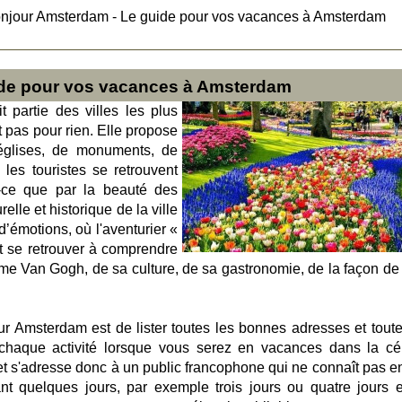
njour Amsterdam - Le guide pour vos vacances à Amsterdam
ide pour vos vacances à Amsterdam
t partie des villes les plus
t pas pour rien. Elle propose
’églises, de monuments, de
les touristes se retrouvent
-ce que par la beauté des
urelle et historique de la ville
d’émotions, où l'aventurier «
t se retrouver à comprendre
comme Van Gogh, de sa culture, de sa gastronomie, de la façon de
our Amsterdam est de lister toutes les bonnes adresses et toute
 chaque activité lorsque vous serez en vacances dans la cé
net s'adresse donc à un public francophone qui ne connaît pas e
ant quelques jours, par exemple trois jours ou quatre jours e