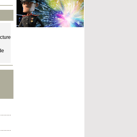
ecture
de