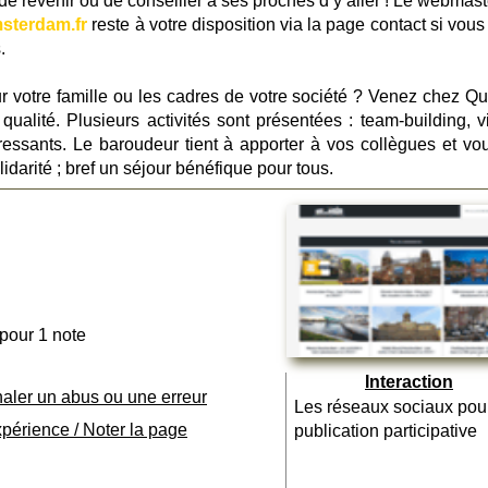
 de revenir ou de conseiller à ses proches d’y aller ! Le webmast
sterdam.fr
reste à votre disposition via la page contact si vou
.
 votre famille ou les cadres de votre société ? Venez chez Qu
qualité. Plusieurs activités sont présentées : team-building, vi
essants. Le baroudeur tient à apporter à vos collègues et vo
lidarité ; bref un séjour bénéfique pour tous.
 pour 1 note
Interaction
naler un abus ou une erreur
Les réseaux sociaux pou
xpérience / Noter la page
publication participative