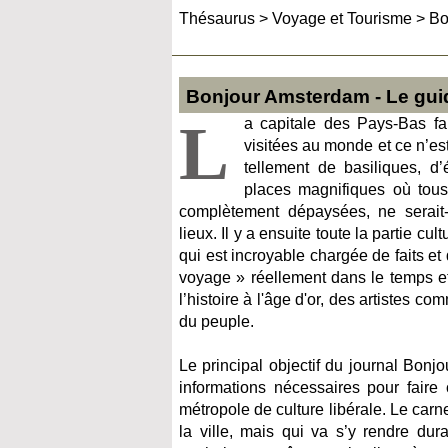
Thésaurus
>
Voyage et Tourisme
>
Bo
Bonjour Amsterdam - Le gu
L
a capitale des Pays-Bas fai
visitées au monde et ce n’es
tellement de basiliques, d
places magnifiques où tous 
complètement dépaysées, ne serait
lieux. Il y a ensuite toute la partie cult
qui est incroyable chargée de faits et 
voyage » réellement dans le temps e
l’histoire à l'âge d'or, des artistes 
du peuple.
Le principal objectif du journal Bonj
informations nécessaires pour faire
métropole de culture libérale. Le car
la ville, mais qui va s’y rendre dur