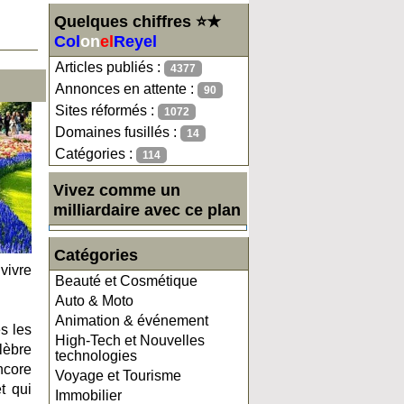
Quelques chiffres ⭐★
Col
on
el
Reyel
Articles publiés :
4377
Annonces en attente :
90
Sites réformés :
1072
Domaines fusillés :
14
Catégories :
114
Vivez comme un
milliardaire avec ce plan
Catégories
 vivre
Beauté et Cosmétique
Auto & Moto
Animation & événement
s les
High-Tech et Nouvelles
lèbre
technologies
ncore
Voyage et Tourisme
t qui
Immobilier