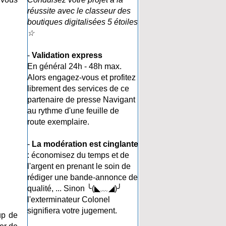
réussite avec le classeur des
boutiques digitalisées 5 étoiles
☆
-
Validation express
En général 24h - 48h max.
Alors engagez-vous et profitez
librement des services de ce
partenaire de presse Navigant
au rythme d'une feuille de
route exemplaire.
-
La modération est cinglante
: économisez du temps et de
l'argent en prenant le soin de
rédiger une bande-annonce de
qualité, ... Sinon ╰(◣﹏◢)╯
l'exterminateur Colonel
signifiera votre jugement.
up de