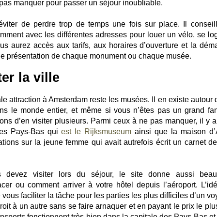
e pas manquer pour passer un séjour inoubliable.
viter de perdre trop de temps une fois sur place. Il conseil
mment avec les différentes adresses pour louer un vélo, se log
ous aurez accès aux tarifs, aux horaires d’ouverture et la dém
’une présentation de chaque monument ou chaque musée.
er la ville
ale attraction à Amsterdam reste les musées. Il en existe autour
ns le monde entier, et même si vous n’êtes pas un grand fa
ns d’en visiter plusieurs. Parmi ceux à ne pas manquer, il y a
des Pays-Bas qui
est le Rijksmuseum
ainsi que la maison d
tions sur la jeune femme qui avait autrefois écrit un carnet d
devez visiter lors du séjour, le site donne aussi bea
cer ou comment arriver à votre hôtel depuis l’aéroport. L’id
ous faciliter la tâche pour les parties les plus difficiles d’un v
roit à un autre sans se faire arnaquer et en payant le prix le pl
ansports fonctionnent très bien dans la capitale des Pays-Bas et