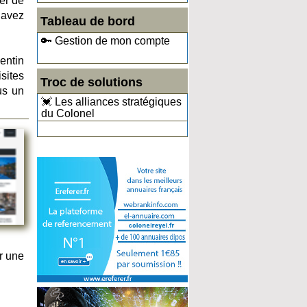
er de
s avez
Tableau de bord
🔑 Gestion de mon compte
entin
sites
Troc de solutions
us un
💓 Les alliances stratégiques
du Colonel
r une