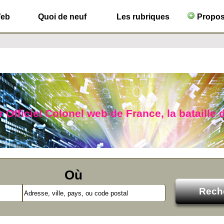
Web
Quoi de neuf
Les rubriques
Propose
 Officiel Colonel web de France, la bataille 
Où