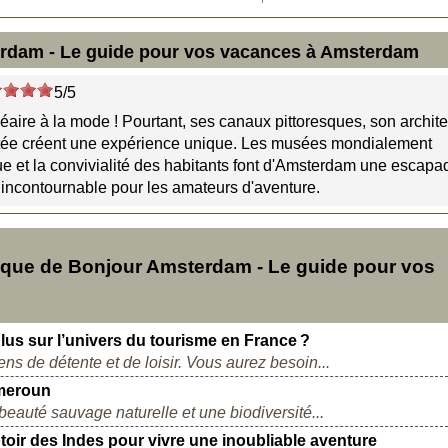
rdam - Le guide pour vos vacances à Amsterdam
5/5
néaire à la mode ! Pourtant, ses canaux pittoresques, son archit
ctée créent une expérience unique. Les musées mondialement
ue et la convivialité des habitants font d'Amsterdam une escapa
e incontournable pour les amateurs d'aventure.
que de Bonjour Amsterdam - Le guide pour vos
plus sur l’univers du tourisme en France ?
ns de détente et de loisir. Vous aurez besoin...
ameroun
beauté sauvage naturelle et une biodiversité...
toir des Indes pour vivre une inoubliable aventure