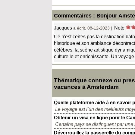
Commentaires : Bonjour Amste
Jacques
Note:
a écrit, 08-12-2023 |
Ce n'est certes pas la destination bal
historique et son ambiance décontra
célèbres, la scène artistique dynamiq
culturelle et enrichissante. Un voyag
Thématique connexe ou pres
vacances à Amsterdam
Quelle plateforme aide à en savoir 
Le voyage est l’un des meilleurs moye
Obtenir un visa en ligne pour le C
Certains pays se distinguent par une 
Déverrouillez la passerelle du comp