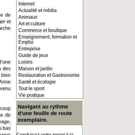
Internet
Actualité et média
le de
Animaux
er et
Art et culture
arche
Commerce et boutique
Enseignement, formation et
Emploi
Entreprise
Guide de jeux
 d’une
Loisirs
n des
Maison et jardin
 bien
Restauration et Gastronomie
’Anne
Santé et écologie
evenu
Tout le sport
Vie pratique
Navigant au rythme
ucoup
d'une feuille de route
ée de
exemplaire.
oyage,
us bas
 vous
Conduisez votre projet à la