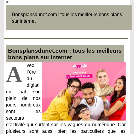
>
Bonsplansdunet.com : tous les meilleurs bons plans
sur internet
Bonsplansdunet.com : tous les meilleurs
bons plans sur internet
A
vec
l’ère
du
digital
qui bat son
plein de nos
jours, nombreux
sont les
secteurs
d’activité qui surfent sur les vagues du numérique. Car
plusieurs sont aussi bien les particuliers que les