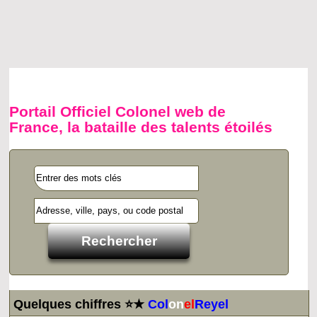
Portail Officiel Colonel web de
France, la bataille des talents étoilés
Quelques chiffres ⭐★
Col
on
el
Reyel