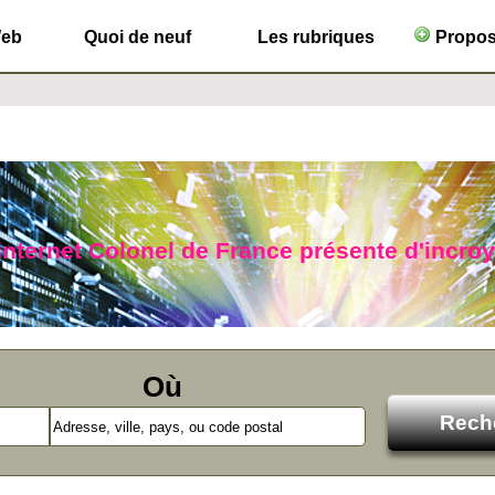
Web
Quoi de neuf
Les rubriques
Propose
 internet Colonel de France présente d'incro
Où