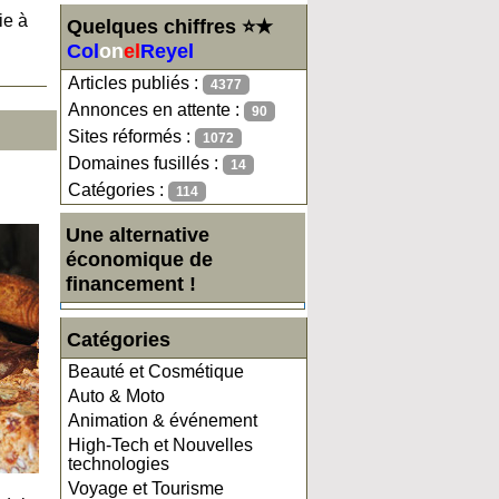
ie à
Quelques chiffres ⭐★
Col
on
el
Reyel
Articles publiés :
4377
Annonces en attente :
90
Sites réformés :
1072
Domaines fusillés :
14
Catégories :
114
Une alternative
économique de
financement !
Catégories
Beauté et Cosmétique
Auto & Moto
Animation & événement
High-Tech et Nouvelles
technologies
Voyage et Tourisme