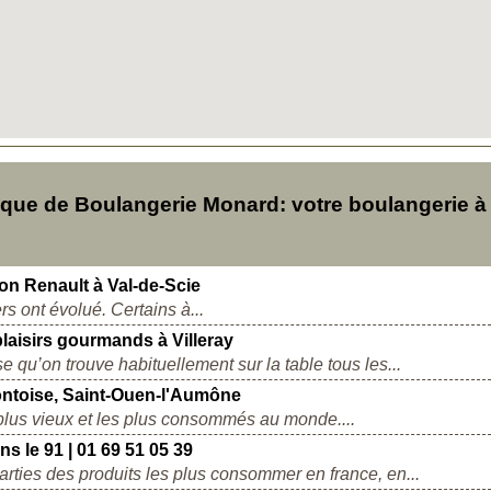
ue de Boulangerie Monard: votre boulangerie à
son Renault à Val-de-Scie
s ont évolué. Certains à...
plaisirs gourmands à Villeray
e qu’on trouve habituellement sur la table tous les...
Pontoise, Saint-Ouen-l'Aumône
 plus vieux et les plus consommés au monde....
s le 91 | 01 69 51 05 39
parties des produits les plus consommer en france, en...