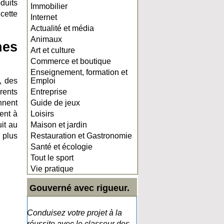
duits
Immobilier
cette
Internet
Actualité et média
Animaux
nes
Art et culture
Commerce et boutique
Enseignement, formation et
, des
Emploi
rents
Entreprise
nnent
Guide de jeux
ent à
Loisirs
it au
Maison et jardin
 plus
Restauration et Gastronomie
Santé et écologie
Tout le sport
Vie pratique
Gouverné avec rigueur.
Conduisez votre projet à la
réussite avec le classeur des