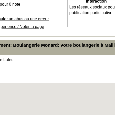
Interaction
 pour 0 note
Les réseaux sociaux pou
publication participative
naler un abus ou une erreur
xpérience / Noter la page
ment: Boulangerie Monard: votre boulangerie à Maill
e Laleu