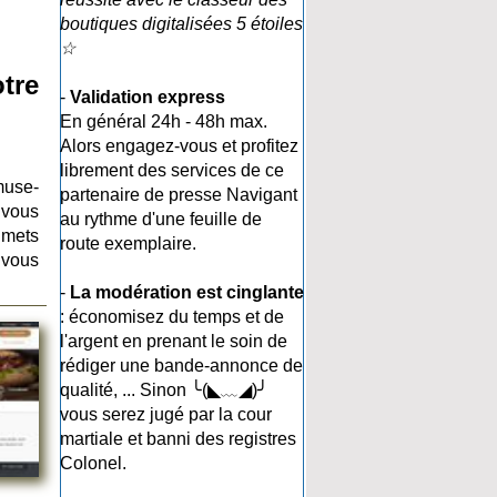
boutiques digitalisées 5 étoiles
☆
tre
-
Validation express
En général 24h - 48h max.
Alors engagez-vous et profitez
librement des services de ce
muse-
partenaire de presse Navigant
 vous
au rythme d'une feuille de
 mets
route exemplaire.
 vous
-
La modération est cinglante
: économisez du temps et de
l'argent en prenant le soin de
rédiger une bande-annonce de
qualité, ... Sinon ╰(◣﹏◢)╯
vous serez jugé par la cour
martiale et banni des registres
Colonel.