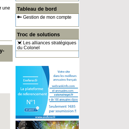
r une
Tableau de bord
🔑 Gestion de mon compte
Troc de solutions
💓 Les alliances stratégiques
du Colonel
y-