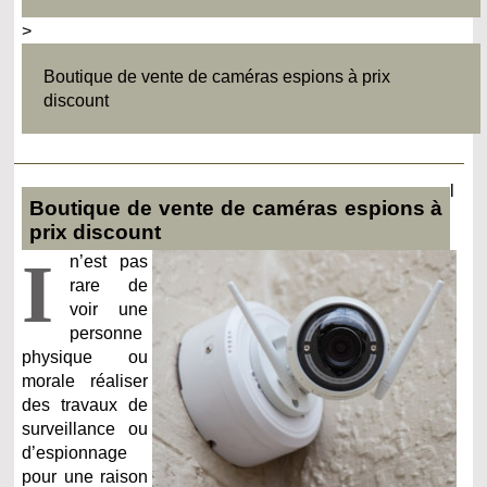
>
Boutique de vente de caméras espions à prix
discount
l
Boutique de vente de caméras espions à
prix discount
I
n’est pas
rare de
voir une
personne
physique ou
morale réaliser
des travaux de
surveillance ou
d’espionnage
pour une raison