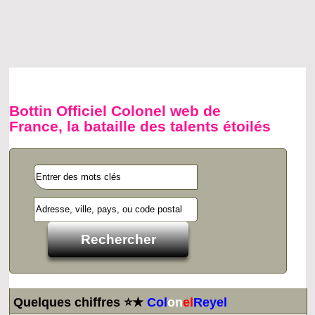
Bottin Officiel Colonel web de
France, la bataille des talents étoilés
Quelques chiffres ⭐★
Col
on
el
Reyel