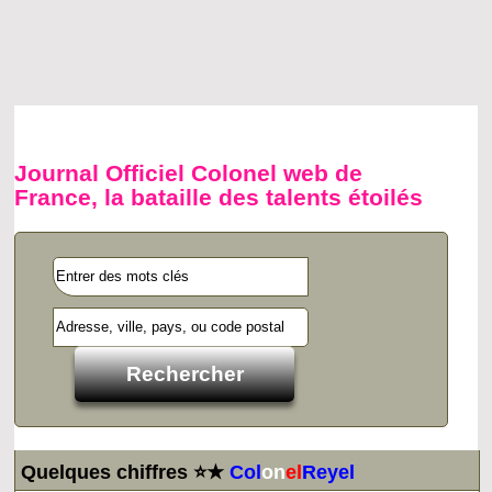
Journal Officiel Colonel web de
France, la bataille des talents étoilés
Quelques chiffres ⭐★
Col
on
el
Reyel