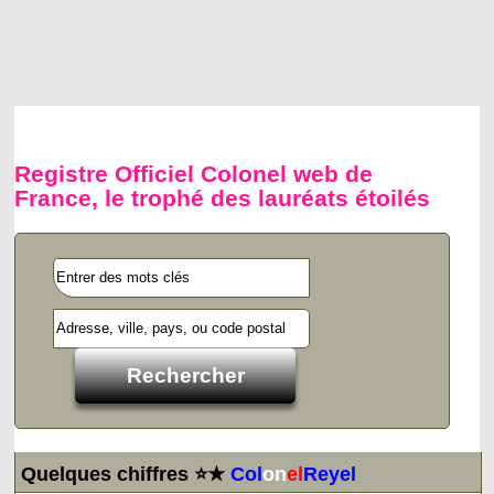
Registre Officiel Colonel web de
France, le trophé des lauréats étoilés
Quelques chiffres ⭐★
Col
on
el
Reyel