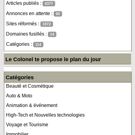
Articles publiés :
4377
Annonces en attente :
90
Sites réformés :
1072
Domaines fusillés :
14
Catégories :
114
Le Colonel te propose le plan du jour
Catégories
Beauté et Cosmétique
Auto & Moto
Animation & événement
High-Tech et Nouvelles technologies
Voyage et Tourisme
Immobilier