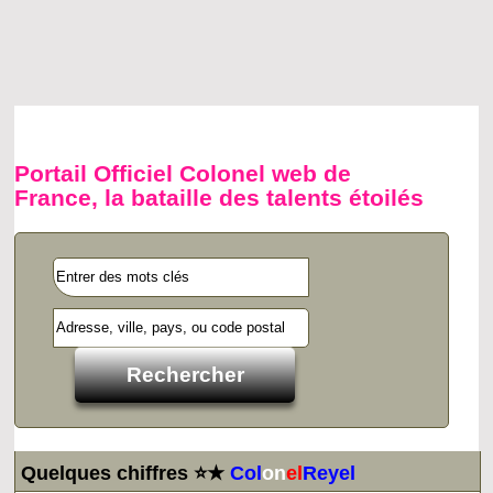
Portail Officiel Colonel web de
France, la bataille des talents étoilés
Quelques chiffres ⭐★
Col
on
el
Reyel