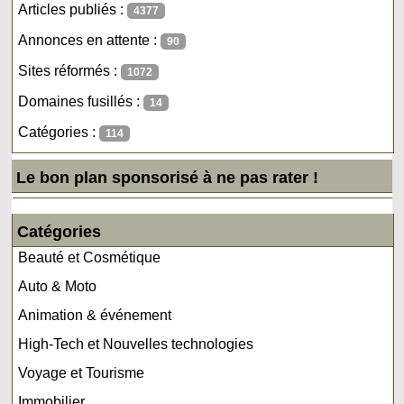
Articles publiés :
4377
Annonces en attente :
90
Sites réformés :
1072
Domaines fusillés :
14
Catégories :
114
Le bon plan sponsorisé à ne pas rater !
Catégories
Beauté et Cosmétique
Auto & Moto
Animation & événement
High-Tech et Nouvelles technologies
Voyage et Tourisme
Immobilier