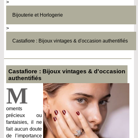
>
Bijouterie et Horlogerie
>
Castafiore : Bijoux vintages & d'occasion authentifiés
Castafiore : Bijoux vintages & d'occasion
authentifiés
M
oments
précieux ou
fantaisies, il ne
fait aucun doute
de l’importance