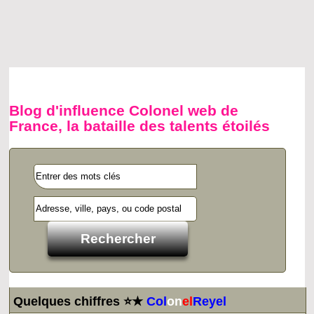
Blog d'influence Colonel web de
France, la bataille des talents étoilés
Quelques chiffres ⭐★
Col
on
el
Reyel