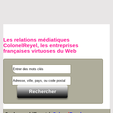
Les relations médiatiques
ColonelReyel, les entreprises
françaises virtuoses du Web