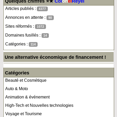
Quelques chiffres ⭐★
Col
on
el
Reyel
Articles publiés :
4377
Annonces en attente :
90
Sites réformés :
1072
Domaines fusillés :
14
Catégories :
114
Une alternative économique de financement !
Catégories
Beauté et Cosmétique
Auto & Moto
Animation & événement
High-Tech et Nouvelles technologies
Voyage et Tourisme