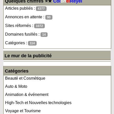
Quelques chiffres ⭐★
Col
on
el
Reyel
Articles publiés :
4377
Annonces en attente :
90
Sites réformés :
1072
Domaines fusillés :
14
Catégories :
114
Le mur de la publicité
Catégories
Beauté et Cosmétique
Auto & Moto
Animation & événement
High-Tech et Nouvelles technologies
Voyage et Tourisme