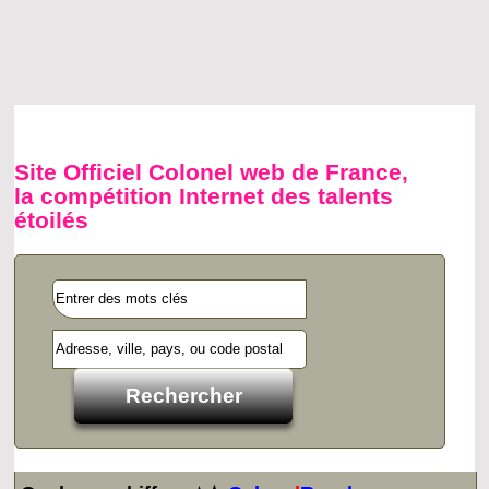
Site Officiel Colonel web de France,
la compétition Internet des talents
étoilés