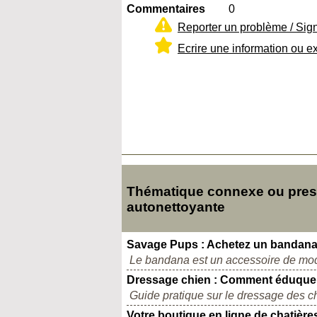
Commentaires
0
Reporter un problème / Sig
Ecrire une information ou e
Thématique connexe ou presqu
autonettoyante
Savage Pups : Achetez un bandana 
Le bandana est un accessoire de mode 
Dressage chien : Comment éduquer
Guide pratique sur le dressage des 
Votre boutique en ligne de chatière