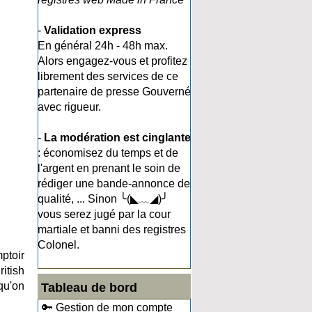
-
Validation express
En général 24h - 48h max.
Alors engagez-vous et profitez
librement des services de ce
partenaire de presse Gouverné
avec rigueur.
-
La modération est cinglante
: économisez du temps et de
l'argent en prenant le soin de
rédiger une bande-annonce de
qualité, ... Sinon ╰(◣﹏◢)╯
vous serez jugé par la cour
martiale et banni des registres
Colonel.
ptoir
ritish
qu'on
Tableau de bord
🔑 Gestion de mon compte