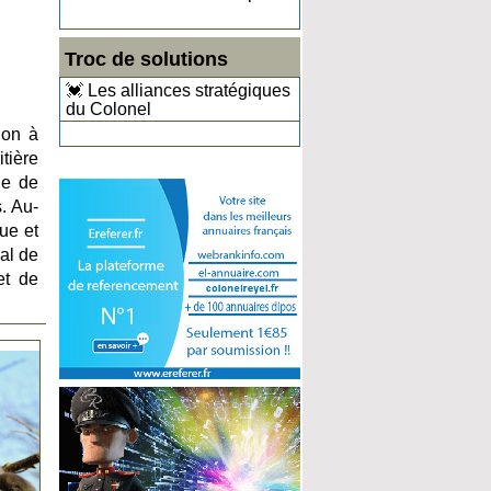
Troc de solutions
💓 Les alliances stratégiques
du Colonel
ion à
tière
de de
. Au-
ue et
al de
et de