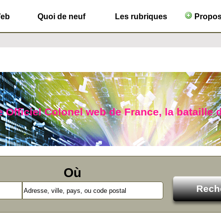
Web
Quoi de neuf
Les rubriques
Propose
 Officiel Colonel web de France, la bataille d
Où