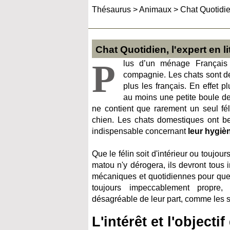
Thésaurus
>
Animaux
>
Chat Quotidien
Chat Quotidien, l'expert en l
P
lus d’un ménage Français
compagnie. Les chats sont d
plus les français. En effet p
au moins une petite boule de 
ne contient que rarement un seul fél
chien. Les chats domestiques ont bes
indispensable concernant
leur hygiè
Que le félin soit d'intérieur ou toujou
matou n'y dérogera, ils devront tous 
mécaniques et quotidiennes pour qu
toujours impeccablement propre
désagréable de leur part, comme les sel
L'intérêt et l'object