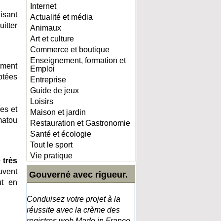
Internet
isant
Actualité et média
itter
Animaux
Art et culture
Commerce et boutique
Enseignement, formation et
ement
Emploi
ptées
Entreprise
Guide de jeux
Loisirs
es et
Maison et jardin
matou
Restauration et Gastronomie
Santé et écologie
Tout le sport
Vie pratique
 très
uvent
Gouverné avec rigueur.
ut en
Conduisez votre projet à la
réussite avec la crème des
registres web Made in France