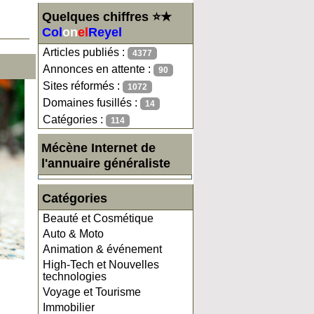
Quelques chiffres ⭐★
Col
on
el
Reyel
Articles publiés :
4377
Annonces en attente :
90
Sites réformés :
1072
Domaines fusillés :
14
Catégories :
114
Mécène Internet de
l'annuaire généraliste
Catégories
Beauté et Cosmétique
Auto & Moto
Animation & événement
High-Tech et Nouvelles
technologies
Voyage et Tourisme
Immobilier