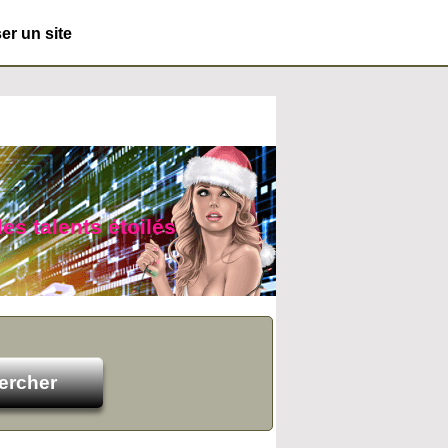
r un site
es talents étoilés